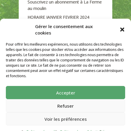
Souscrivez un abonnement à La Ferme
au moulin
HORAIRE JANVIER FEVRIER 2024
Soutien de La Province de Liège
Gérer le consentement aux
cookies
JOURNEE PORTES OUVERTES
DIMANCHE 3/09 DE 10H A 18H
Pour offrir les meilleures expériences, nous utilisons des technologies
telles que les cookies pour stocker et/ou accéder aux informations des
appareils. Le fait de consentir à ces technologies nous permettra de
traiter des données telles que le comportement de navigation ou les ID
uniques sur ce site. Le fait de ne pas consentir ou de retirer son
CATÉGORIES
consentement peut avoir un effet négatif sur certaines caractéristiques
et fonctions.
Non classé
Accepter
La ferme Au Moulin 2026 - Tous droits
réservés
Refuser
Site créé par
AutarTICa
Voir les préférences