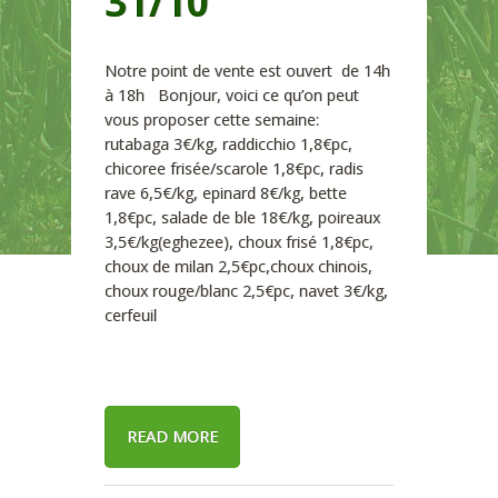
31/10
Notre point de vente est ouvert de 14h
à 18h Bonjour, voici ce qu’on peut
vous proposer cette semaine:
rutabaga 3€/kg, raddicchio 1,8€pc,
chicoree frisée/scarole 1,8€pc, radis
rave 6,5€/kg, epinard 8€/kg, bette
1,8€pc, salade de ble 18€/kg, poireaux
3,5€/kg(eghezee), choux frisé 1,8€pc,
choux de milan 2,5€pc,choux chinois,
choux rouge/blanc 2,5€pc, navet 3€/kg,
cerfeuil
READ MORE