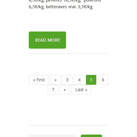
6,5€/kg, betteraves vrac 3,5€/kg
READ MORE
« First
«
3
4
5
6
7
»
Last »