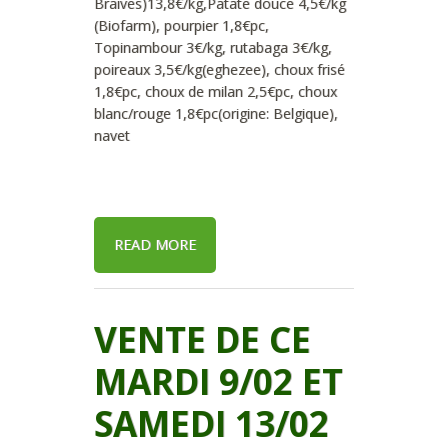
Braives)13,8€/kg,Patate douce 4,5€/kg
(Biofarm), pourpier 1,8€pc,
Topinambour 3€/kg, rutabaga 3€/kg,
poireaux 3,5€/kg(eghezee), choux frisé
1,8€pc, choux de milan 2,5€pc, choux
blanc/rouge 1,8€pc(origine: Belgique),
navet
READ MORE
VENTE DE CE
MARDI 9/02 ET
SAMEDI 13/02