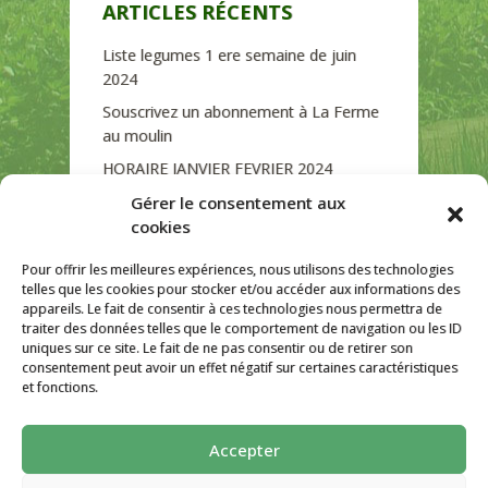
ARTICLES RÉCENTS
Liste legumes 1 ere semaine de juin
2024
Souscrivez un abonnement à La Ferme
au moulin
HORAIRE JANVIER FEVRIER 2024
Soutien de La Province de Liège
Gérer le consentement aux
cookies
JOURNEE PORTES OUVERTES
DIMANCHE 3/09 DE 10H A 18H
Pour offrir les meilleures expériences, nous utilisons des technologies
telles que les cookies pour stocker et/ou accéder aux informations des
appareils. Le fait de consentir à ces technologies nous permettra de
traiter des données telles que le comportement de navigation ou les ID
uniques sur ce site. Le fait de ne pas consentir ou de retirer son
CATÉGORIES
consentement peut avoir un effet négatif sur certaines caractéristiques
et fonctions.
Non classé
Accepter
La ferme Au Moulin 2026 - Tous droits
réservés