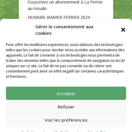
Souscrivez un abonnement à La Ferme
au moulin
HORAIRE JANVIER FEVRIER 2024
Soutien de La Province de Liège
Gérer le consentement aux
cookies
JOURNEE PORTES OUVERTES
DIMANCHE 3/09 DE 10H A 18H
Pour offrir les meilleures expériences, nous utilisons des technologies
telles que les cookies pour stocker et/ou accéder aux informations des
appareils. Le fait de consentir à ces technologies nous permettra de
traiter des données telles que le comportement de navigation ou les ID
uniques sur ce site. Le fait de ne pas consentir ou de retirer son
CATÉGORIES
consentement peut avoir un effet négatif sur certaines caractéristiques
et fonctions.
Non classé
Accepter
La ferme Au Moulin 2026 - Tous droits
réservés
Refuser
Site créé par
AutarTICa
Voir les préférences