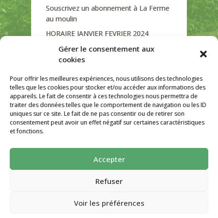
Souscrivez un abonnement à La Ferme
au moulin
HORAIRE JANVIER FEVRIER 2024
Soutien de La Province de Liège
Gérer le consentement aux
cookies
JOURNEE PORTES OUVERTES
DIMANCHE 3/09 DE 10H A 18H
Pour offrir les meilleures expériences, nous utilisons des technologies
telles que les cookies pour stocker et/ou accéder aux informations des
appareils. Le fait de consentir à ces technologies nous permettra de
traiter des données telles que le comportement de navigation ou les ID
uniques sur ce site. Le fait de ne pas consentir ou de retirer son
CATÉGORIES
consentement peut avoir un effet négatif sur certaines caractéristiques
et fonctions.
Non classé
Accepter
La ferme Au Moulin 2026 - Tous droits
réservés
Refuser
Site créé par
AutarTICa
Voir les préférences