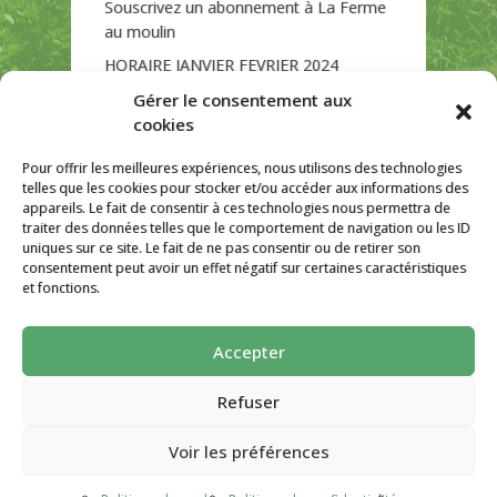
Souscrivez un abonnement à La Ferme
au moulin
HORAIRE JANVIER FEVRIER 2024
Soutien de La Province de Liège
Gérer le consentement aux
cookies
JOURNEE PORTES OUVERTES
DIMANCHE 3/09 DE 10H A 18H
Pour offrir les meilleures expériences, nous utilisons des technologies
telles que les cookies pour stocker et/ou accéder aux informations des
appareils. Le fait de consentir à ces technologies nous permettra de
traiter des données telles que le comportement de navigation ou les ID
uniques sur ce site. Le fait de ne pas consentir ou de retirer son
CATÉGORIES
consentement peut avoir un effet négatif sur certaines caractéristiques
et fonctions.
Non classé
Accepter
La ferme Au Moulin 2026 - Tous droits
réservés
Refuser
Site créé par
AutarTICa
Voir les préférences