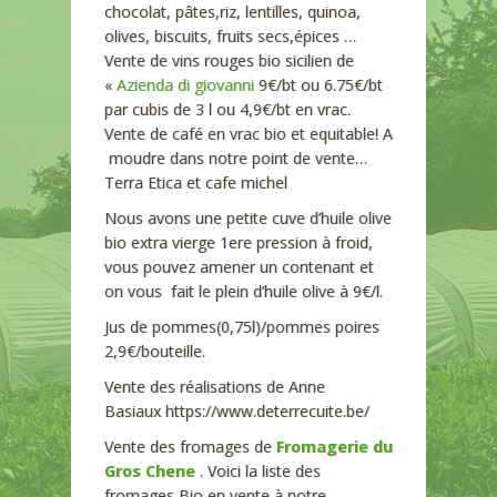
chocolat, pâtes,riz, lentilles, quinoa,
olives, biscuits, fruits secs,épices …
Vente de vins rouges bio sicilien de
«
Azienda di giovanni
9€/bt ou 6.75€/bt
par cubis de 3 l ou 4,9€/bt en vrac.
Vente de café en vrac bio et equitable! A
moudre dans notre point de vente…
Terra Etica et cafe michel
Nous avons une petite cuve d’huile olive
bio extra vierge 1ere pression à froid,
vous pouvez amener un contenant et
on vous fait le plein d’huile olive à 9€/l.
Jus de pommes(0,75l)/pommes poires
2,9€/bouteille.
Vente des réalisations de Anne
Basiaux https://www.deterrecuite.be/
Vente des fromages de
Fromagerie du
Gros Chene
. Voici la liste des
fromages Bio en vente à notre