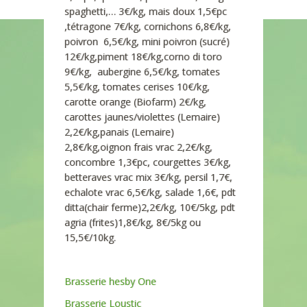
spaghetti,… 3€/kg, mais doux 1,5€pc
,tétragone 7€/kg, cornichons 6,8€/kg,
poivron 6,5€/kg, mini poivron (sucré)
12€/kg,piment 18€/kg,corno di toro
9€/kg, aubergine 6,5€/kg, tomates
5,5€/kg, tomates cerises 10€/kg,
carotte orange (Biofarm) 2€/kg,
carottes jaunes/violettes (Lemaire)
2,2€/kg,panais (Lemaire)
2,8€/kg,oignon frais vrac 2,2€/kg,
concombre 1,3€pc, courgettes 3€/kg,
betteraves vrac mix 3€/kg, persil 1,7€,
echalote vrac 6,5€/kg, salade 1,6€, pdt
ditta(chair ferme)2,2€/kg, 10€/5kg, pdt
agria (frites)1,8€/kg, 8€/5kg ou
15,5€/10kg.
Brasserie hesby One
Brasserie Loustic