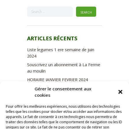
ARTICLES RÉCENTS
Liste legumes 1 ere semaine de juin
2024
Souscrivez un abonnement à La Ferme
au moulin
HORAIRE JANVIER FEVRIER 2024
Soutien de La Province de Liège
Gérer le consentement aux
cookies
JOURNEE PORTES OUVERTES
DIMANCHE 3/09 DE 10H A 18H
Pour offrir les meilleures expériences, nous utilisons des technologies
telles que les cookies pour stocker et/ou accéder aux informations des
appareils. Le fait de consentir à ces technologies nous permettra de
traiter des données telles que le comportement de navigation ou les ID
uniques sur ce site. Le fait de ne pas consentir ou de retirer son
CATÉGORIES