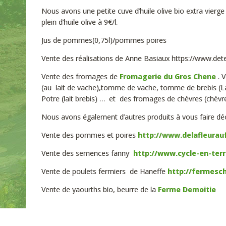
Nous avons une petite cuve d’huile olive bio extra vierg
plein d’huile olive à 9€/l.
Jus de pommes(0,75l)/pommes poires
Vente des réalisations de Anne Basiaux https://www.dete
Vente des fromages de
Fromagerie du Gros Chene
. V
(au lait de vache),tomme de vache, tomme de brebis (L
Potre (lait brebis) … et des fromages de chèvres (chèvre
Nous avons également d’autres produits à vous faire décou
Vente des pommes et poires
http://www.delafleurauf
Vente des semences fanny
http://www.cycle-en-terr
Vente de poulets fermiers de Haneffe
http://fermesc
Vente de yaourths bio, beurre de la
Ferme Demoitie