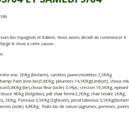
 18h
cteurs bio Espagnols et Italiens. Nous avons décidé de commencer à
largir le choix à cette saison…
e:
carotte vrac 2€/kg (biofarm), carottes jaunes/violettes 2,5€/kg
,champi Paris (non bio)5,8€/kg, pleurotes 14,5€/kg(Limbort), choux mi
con5,8€/kg (be),choux fleur (sicile) 3,5€pc, cresson 19,5€/kg, epinard
 douce 4€/kg (Belgobio), pdt chair ferme2,2€/kg, chair tendre 2€/kg,
), 2€/kg, Poireaux 3,5€/kg (Eghezee), persil tubereux 3,5€/kg(Biofarm
ivrons (sicile) 4,8€/kg, fruits bio de saison (agrumes, pommes, poire