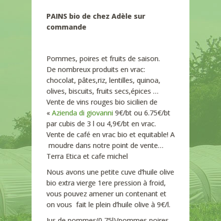
PAINS bio de chez Adèle sur
commande
Pommes, poires et fruits de saison.
De nombreux produits en vrac:
chocolat, pâtes,riz, lentilles, quinoa,
olives, biscuits, fruits secs,épices …
Vente de vins rouges bio sicilien de
«
Azienda di giovanni
9€/bt ou 6.75€/bt
par cubis de 3 l ou 4,9€/bt en vrac.
Vente de café en vrac bio et equitable! A
moudre dans notre point de vente…
Terra Etica et cafe michel
Nous avons une petite cuve d’huile olive
bio extra vierge 1ere pression à froid,
vous pouvez amener un contenant et
on vous fait le plein d’huile olive à 9€/l.
Jus de pommes(0,75l)/pommes poires