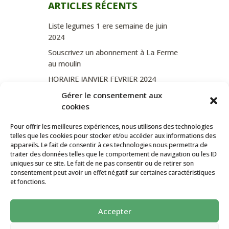
ARTICLES RÉCENTS
Liste legumes 1 ere semaine de juin
2024
Souscrivez un abonnement à La Ferme
au moulin
HORAIRE JANVIER FEVRIER 2024
Soutien de La Province de Liège
Gérer le consentement aux
cookies
JOURNEE PORTES OUVERTES
DIMANCHE 3/09 DE 10H A 18H
Pour offrir les meilleures expériences, nous utilisons des technologies
telles que les cookies pour stocker et/ou accéder aux informations des
appareils. Le fait de consentir à ces technologies nous permettra de
traiter des données telles que le comportement de navigation ou les ID
uniques sur ce site. Le fait de ne pas consentir ou de retirer son
CATÉGORIES
consentement peut avoir un effet négatif sur certaines caractéristiques
et fonctions.
Non classé
Accepter
La ferme Au Moulin 2026 - Tous droits
réservés