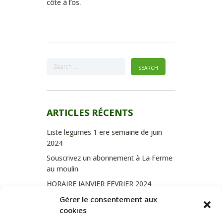
côte à l’os.
ARTICLES RÉCENTS
Liste legumes 1 ere semaine de juin
2024
Souscrivez un abonnement à La Ferme
au moulin
HORAIRE JANVIER FEVRIER 2024
Soutien de La Province de Liège
Gérer le consentement aux
cookies
JOURNEE PORTES OUVERTES