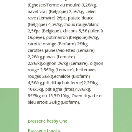
(Eghezee/Ferme au moulin) 3,2€/kg,
navet vrac (Belgique) 2,5€/kg, celeri
rave (Lemaire) 2€pc, patate douce
(Belgique) 4,5€/kg,choux rouge/blanc
2,5€pc (Belgique), chicons 5,5€ (Julien à
Oupeye), potimarron (belgique)3€/kg,
carotte orange (Biofarm) 2€/kg,
carottes jaunes/violettes (Lemaire)
2,2€/kg,panais (Lemaire)
2,8€/kg,oignon 2€/kg (Lemaire), oignon
rouge 2,5€/kg (Lemaire), betteraves
rouges 2€/kg,echalote (Biofarm)
4,5€/kg,pdt ditta(chair ferme)2,2€/kg,
10€/5kg, pdt agria (frites)1,8€/kg,
8€/5kg ou 15,5€/10kg, Cwen di gatte et
bleu artois 3€/kg (Biofarm).
Brasserie hesby One
Brasserie Loustic