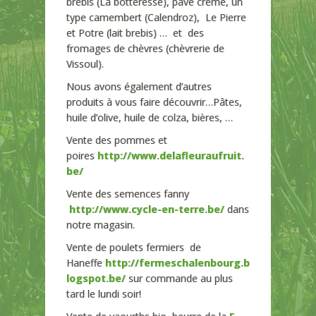
brebis (La botteresse), pavé creme, un
type camembert (Calendroz), Le Pierre
et Potre (lait brebis) … et des
fromages de chèvres (chèvrerie de
Vissoul).
Nous avons également d’autres
produits à vous faire découvrir…Pâtes,
huile d’olive, huile de colza, bières, …
Vente des pommes et
poires
http://www.delafleuraufruit.
be/
Vente des semences fanny
http://www.cycle-en-terre.be/
dans
notre magasin.
Vente de poulets fermiers de
Haneffe
http://fermeschalenbourg.b
logspot.be/
sur commande au plus
tard le lundi soir!