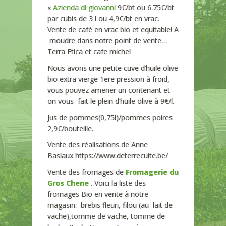
«
Azienda di giovanni
9€/bt ou 6.75€/bt
par cubis de 3 l ou 4,9€/bt en vrac.
Vente de café en vrac bio et equitable! A
moudre dans notre point de vente…
Terra Etica et cafe michel
Nous avons une petite cuve d’huile olive
bio extra vierge 1ere pression à froid,
vous pouvez amener un contenant et
on vous fait le plein d’huile olive à 9€/l.
Jus de pommes(0,75l)/pommes poires
2,9€/bouteille.
Vente des réalisations de Anne
Basiaux https://www.deterrecuite.be/
Vente des fromages de
Fromagerie du
Gros Chene
. Voici la liste des
fromages Bio en vente à notre
magasin: brebis fleuri, filou (au lait de
vache),tomme de vache, tomme de