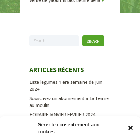
Vente de yaourths bio, beurre de la
F
ARTICLES RÉCENTS
Liste legumes 1 ere semaine de juin
2024
Souscrivez un abonnement à La Ferme
au moulin
HORAIRE JANVIER FEVRIER 2024
Soutien de La Province de Liège
Gérer le consentement aux
cookies
JOURNEE PORTES OUVERTES