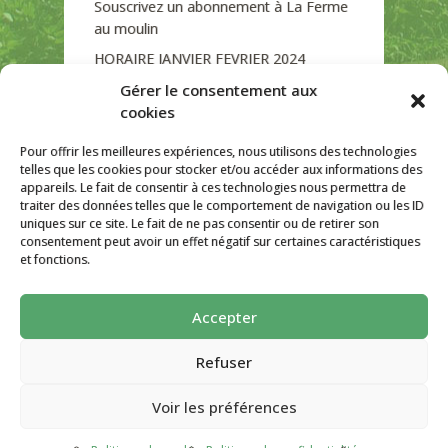
Souscrivez un abonnement à La Ferme
au moulin
HORAIRE JANVIER FEVRIER 2024
Soutien de La Province de Liège
Gérer le consentement aux
cookies
JOURNEE PORTES OUVERTES
DIMANCHE 3/09 DE 10H A 18H
Pour offrir les meilleures expériences, nous utilisons des technologies
telles que les cookies pour stocker et/ou accéder aux informations des
appareils. Le fait de consentir à ces technologies nous permettra de
traiter des données telles que le comportement de navigation ou les ID
uniques sur ce site. Le fait de ne pas consentir ou de retirer son
CATÉGORIES
consentement peut avoir un effet négatif sur certaines caractéristiques
et fonctions.
Non classé
Accepter
La ferme Au Moulin 2026 - Tous droits
réservés
Refuser
Site créé par
AutarTICa
Voir les préférences