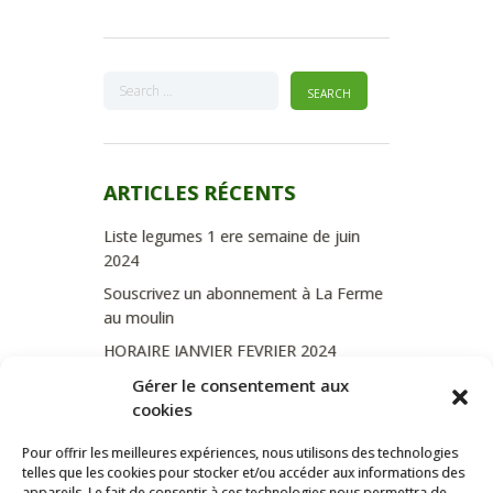
ARTICLES RÉCENTS
Liste legumes 1 ere semaine de juin
2024
Souscrivez un abonnement à La Ferme
au moulin
HORAIRE JANVIER FEVRIER 2024
Soutien de La Province de Liège
Gérer le consentement aux
cookies
JOURNEE PORTES OUVERTES
DIMANCHE 3/09 DE 10H A 18H
Pour offrir les meilleures expériences, nous utilisons des technologies
telles que les cookies pour stocker et/ou accéder aux informations des
appareils. Le fait de consentir à ces technologies nous permettra de