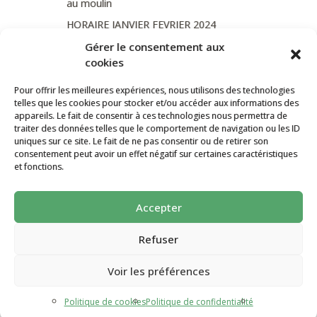
au moulin
HORAIRE JANVIER FEVRIER 2024
Soutien de La Province de Liège
Gérer le consentement aux
cookies
JOURNEE PORTES OUVERTES
DIMANCHE 3/09 DE 10H A 18H
Pour offrir les meilleures expériences, nous utilisons des technologies
telles que les cookies pour stocker et/ou accéder aux informations des
appareils. Le fait de consentir à ces technologies nous permettra de
traiter des données telles que le comportement de navigation ou les ID
uniques sur ce site. Le fait de ne pas consentir ou de retirer son
CATÉGORIES
consentement peut avoir un effet négatif sur certaines caractéristiques
et fonctions.
Non classé
Accepter
La ferme Au Moulin 2026 - Tous droits
réservés
Refuser
Site créé par
AutarTICa
Voir les préférences
Politique de cookies
Politique de confidentialité