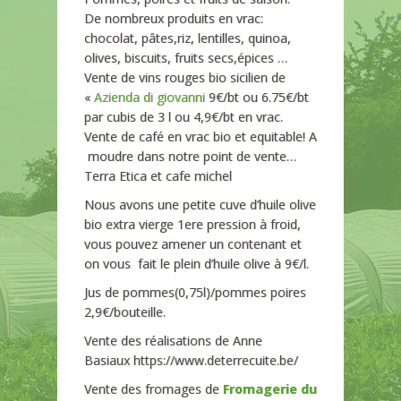
De nombreux produits en vrac:
chocolat, pâtes,riz, lentilles, quinoa,
olives, biscuits, fruits secs,épices …
Vente de vins rouges bio sicilien de
«
Azienda di giovanni
9€/bt ou 6.75€/bt
par cubis de 3 l ou 4,9€/bt en vrac.
Vente de café en vrac bio et equitable! A
moudre dans notre point de vente…
Terra Etica et cafe michel
Nous avons une petite cuve d’huile olive
bio extra vierge 1ere pression à froid,
vous pouvez amener un contenant et
on vous fait le plein d’huile olive à 9€/l.
Jus de pommes(0,75l)/pommes poires
2,9€/bouteille.
Vente des réalisations de Anne
Basiaux https://www.deterrecuite.be/
Vente des fromages de
Fromagerie du