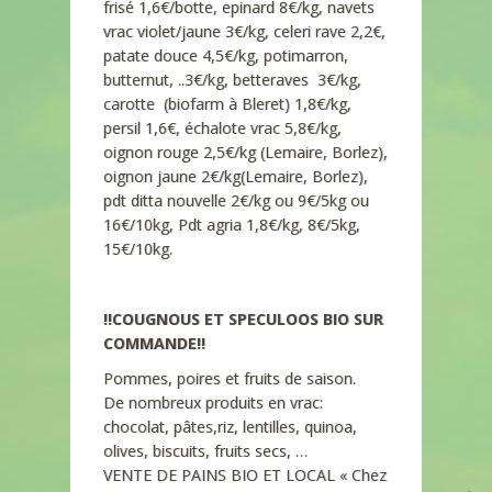
frisé 1,6€/botte, epinard 8€/kg, navets
vrac violet/jaune 3€/kg, celeri rave 2,2€,
patate douce 4,5€/kg, potimarron,
butternut, ..3€/kg, betteraves 3€/kg,
carotte (biofarm à Bleret) 1,8€/kg,
persil 1,6€, échalote vrac 5,8€/kg,
oignon rouge 2,5€/kg (Lemaire, Borlez),
oignon jaune 2€/kg(Lemaire, Borlez),
pdt ditta nouvelle 2€/kg ou 9€/5kg ou
16€/10kg, Pdt agria 1,8€/kg, 8€/5kg,
15€/10kg.
!!COUGNOUS ET SPECULOOS BIO SUR
COMMANDE!!
Pommes, poires et fruits de saison.
De nombreux produits en vrac:
chocolat, pâtes,riz, lentilles, quinoa,
olives, biscuits, fruits secs, …
VENTE DE PAINS BIO ET LOCAL « Chez