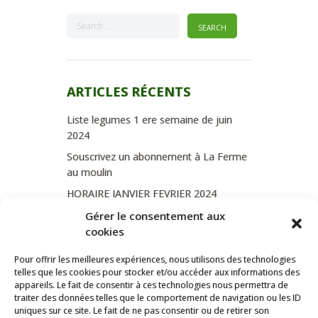
ARTICLES RÉCENTS
Liste legumes 1 ere semaine de juin
2024
Souscrivez un abonnement à La Ferme
au moulin
HORAIRE JANVIER FEVRIER 2024
Soutien de La Province de Liège
Gérer le consentement aux
cookies
JOURNEE PORTES OUVERTES
DIMANCHE 3/09 DE 10H A 18H
Pour offrir les meilleures expériences, nous utilisons des technologies
telles que les cookies pour stocker et/ou accéder aux informations des
appareils. Le fait de consentir à ces technologies nous permettra de
traiter des données telles que le comportement de navigation ou les ID
uniques sur ce site. Le fait de ne pas consentir ou de retirer son
CATÉGORIES