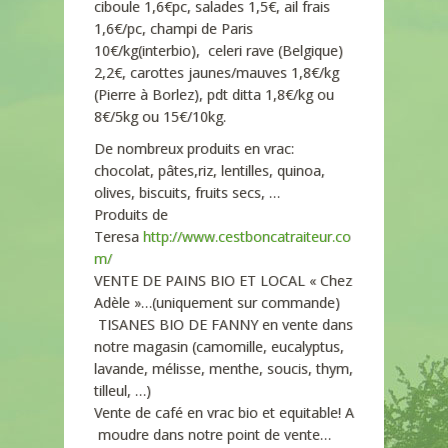
ciboule 1,6€pc, salades 1,5€, ail frais
1,6€/pc, champi de Paris
10€/kg(interbio), celeri rave (Belgique)
2,2€, carottes jaunes/mauves 1,8€/kg
(Pierre à Borlez), pdt ditta 1,8€/kg ou
8€/5kg ou 15€/10kg.
De nombreux produits en vrac:
chocolat, pâtes,riz, lentilles, quinoa,
olives, biscuits, fruits secs, …
Produits de
Teresa
http://www.cestboncatraiteur.co
m/
VENTE DE PAINS BIO ET LOCAL « Chez
Adèle »…(uniquement sur commande)
TISANES BIO DE FANNY en vente dans
notre magasin (camomille, eucalyptus,
lavande, mélisse, menthe, soucis, thym,
tilleul, …)
Vente de café en vrac bio et equitable! A
moudre dans notre point de vente…