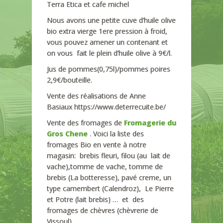
Terra Etica et cafe michel
Nous avons une petite cuve d’huile olive
bio extra vierge 1ere pression à froid,
vous pouvez amener un contenant et
on vous fait le plein d’huile olive à 9€/l.
Jus de pommes(0,75l)/pommes poires
2,9€/bouteille.
Vente des réalisations de Anne
Basiaux https://www.deterrecuite.be/
Vente des fromages de
Fromagerie du
Gros Chene
. Voici la liste des
fromages Bio en vente à notre
magasin: brebis fleuri, filou (au lait de
vache),tomme de vache, tomme de
brebis (La botteresse), pavé creme, un
type camembert (Calendroz), Le Pierre
et Potre (lait brebis) … et des
fromages de chèvres (chèvrerie de
Vissoul).