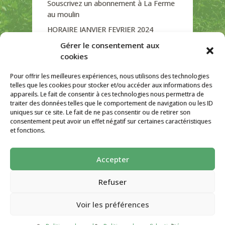
Souscrivez un abonnement à La Ferme
au moulin
HORAIRE JANVIER FEVRIER 2024
Soutien de La Province de Liège
Gérer le consentement aux
cookies
JOURNEE PORTES OUVERTES
DIMANCHE 3/09 DE 10H A 18H
Pour offrir les meilleures expériences, nous utilisons des technologies
telles que les cookies pour stocker et/ou accéder aux informations des
appareils. Le fait de consentir à ces technologies nous permettra de
traiter des données telles que le comportement de navigation ou les ID
uniques sur ce site. Le fait de ne pas consentir ou de retirer son
CATÉGORIES
consentement peut avoir un effet négatif sur certaines caractéristiques
et fonctions.
Non classé
Accepter
La ferme Au Moulin 2026 - Tous droits
réservés
Refuser
Site créé par
AutarTICa
Voir les préférences