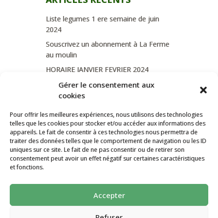
Liste legumes 1 ere semaine de juin
2024
Souscrivez un abonnement à La Ferme
au moulin
HORAIRE JANVIER FEVRIER 2024
Soutien de La Province de Liège
Gérer le consentement aux
cookies
JOURNEE PORTES OUVERTES
DIMANCHE 3/09 DE 10H A 18H
Pour offrir les meilleures expériences, nous utilisons des technologies
telles que les cookies pour stocker et/ou accéder aux informations des
appareils. Le fait de consentir à ces technologies nous permettra de
traiter des données telles que le comportement de navigation ou les ID
uniques sur ce site. Le fait de ne pas consentir ou de retirer son
CATÉGORIES
consentement peut avoir un effet négatif sur certaines caractéristiques
et fonctions.
Non classé
Accepter
La ferme Au Moulin 2026 - Tous droits
réservés
Refuser