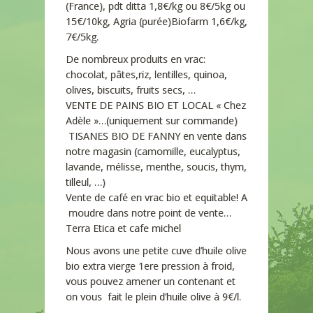
(France), pdt ditta 1,8€/kg ou 8€/5kg ou
15€/10kg, Agria (purée)Biofarm 1,6€/kg,
7€/5kg.
De nombreux produits en vrac:
chocolat, pâtes,riz, lentilles, quinoa,
olives, biscuits, fruits secs, …
VENTE DE PAINS BIO ET LOCAL « Chez
Adèle »…(uniquement sur commande)
TISANES BIO DE FANNY en vente dans
notre magasin (camomille, eucalyptus,
lavande, mélisse, menthe, soucis, thym,
tilleul, …)
Vente de café en vrac bio et equitable! A
moudre dans notre point de vente…
Terra Etica et cafe michel
Nous avons une petite cuve d’huile olive
bio extra vierge 1ere pression à froid,
vous pouvez amener un contenant et
on vous fait le plein d’huile olive à 9€/l.