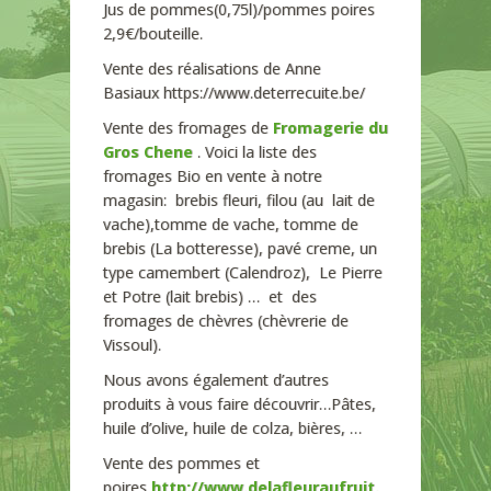
Jus de pommes(0,75l)/pommes poires
2,9€/bouteille.
Vente des réalisations de Anne
Basiaux https://www.deterrecuite.be/
Vente des fromages de
Fromagerie du
Gros Chene
. Voici la liste des
fromages Bio en vente à notre
magasin: brebis fleuri, filou (au lait de
vache),tomme de vache, tomme de
brebis (La botteresse), pavé creme, un
type camembert (Calendroz), Le Pierre
et Potre (lait brebis) … et des
fromages de chèvres (chèvrerie de
Vissoul).
Nous avons également d’autres
produits à vous faire découvrir…Pâtes,
huile d’olive, huile de colza, bières, …
Vente des pommes et
poires
http://www.delafleuraufruit.