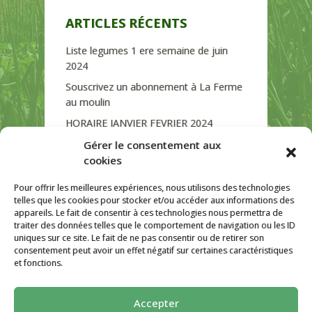
ARTICLES RÉCENTS
Liste legumes 1 ere semaine de juin
2024
Souscrivez un abonnement à La Ferme
au moulin
HORAIRE JANVIER FEVRIER 2024
Soutien de La Province de Liège
Gérer le consentement aux
cookies
JOURNEE PORTES OUVERTES
DIMANCHE 3/09 DE 10H A 18H
Pour offrir les meilleures expériences, nous utilisons des technologies
telles que les cookies pour stocker et/ou accéder aux informations des
appareils. Le fait de consentir à ces technologies nous permettra de
traiter des données telles que le comportement de navigation ou les ID
uniques sur ce site. Le fait de ne pas consentir ou de retirer son
CATÉGORIES
consentement peut avoir un effet négatif sur certaines caractéristiques
et fonctions.
Non classé
Accepter
La ferme Au Moulin 2026 - Tous droits