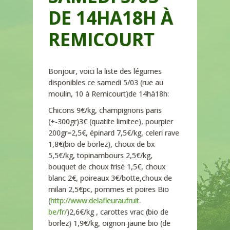
DE 14HA18H À
REMICOURT
Bonjour, voici la liste des légumes
disponibles ce samedi 5/03 (rue au
moulin, 10 à Remicourt)de 14hà18h:
Chicons 9€/kg, champignons paris
(+-300gr)3€ (quatite limitee), pourpier
200gr=2,5€, épinard 7,5€/kg, celeri rave
1,8€(bio de borlez), choux de bx
5,5€/kg, topinambours 2,5€/kg,
bouquet de choux frisé 1,5€, choux
blanc 2€, poireaux 3€/botte,choux de
milan 2,5€pc, pommes et poires Bio
(
http://www.delafleuraufruit.
be/fr/
)2,6€/kg , carottes vrac (bio de
borlez) 1,9€/kg, oignon jaune bio (de