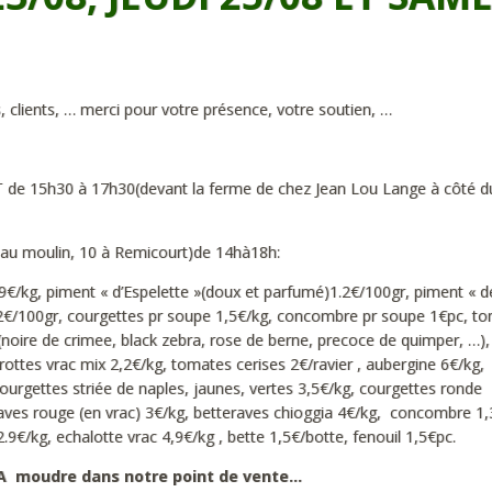
, clients, … merci pour votre présence, votre soutien, …
5h30 à 17h30(devant la ferme de chez Jean Lou Lange à côté d
ue au moulin, 10 à Remicourt)de 14hà18h:
.9€/kg, piment « d’Espelette »(doux et parfumé)1.2€/100gr, piment « d
1.2€/100gr, courgettes pr soupe 1,5€/kg, concombre pr soupe 1€pc, t
noire de crimee, black zebra, rose de berne, precoce de quimper, …),
ottes vrac mix 2,2€/kg, tomates cerises 2€/ravier , aubergine 6€/kg,
ourgettes striée de naples, jaunes, vertes 3,5€/kg, courgettes ronde
teraves rouge (en vrac) 3€/kg, betteraves chioggia 4€/kg, concombre 1
.9€/kg, echalotte vrac 4,9€/kg , bette 1,5€/botte, fenouil 1,5€pc.
! A moudre dans notre point de vente…