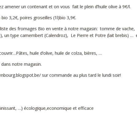
 amener un contenant et on vous fait le plein d’huile olive à 9€/l.
io 3,2€, poires groseilles (1l)bio 3,9€.
a liste des fromages Bio en vente à notre magasin: tomme de vache,
), un type camembert (Calendroz), Le Pierre et Potre (lait brebis) …
vrir…Pâtes, huile d’olive, huile de colza, bières, …
/ dans notre magasin.
nbourg.blogspot.be/ sur commande au plus tard le lundi soir!
sainissant, …) écologique,economique et efficace