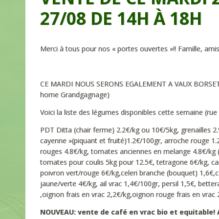
27/08 DE 14H À 18H
Merci à tous pour nos « portes ouvertes »!! Famille, amis
CE MARDI NOUS SERONS EGALEMENT A VAUX BORSET de 1
home Grandgagnage)
Voici la liste des légumes disponibles cette semaine (r
PDT Ditta (chair ferme) 2.2€/kg ou 10€/5kg, grenailles 2
cayenne »(piquant et fruité)1.2€/100gr, arroche rouge 
rouges 4.8€/kg, tomates anciennes en melange 4.8€/kg (
tomates pour coulis 5kg pour 12.5€, tetragone 6€/kg, car
poivron vert/rouge 6€/kg,celeri branche (bouquet) 1,6€,c
jaune/verte 4€/kg, ail vrac 1,4€/100gr, persil 1,5€, bet
,oignon frais en vrac 2,2€/kg,oignon rouge frais en vrac 2
NOUVEAU: vente de café en vrac bio et equitable