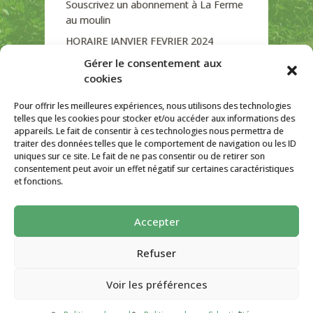
Souscrivez un abonnement à La Ferme
au moulin
HORAIRE JANVIER FEVRIER 2024
Soutien de La Province de Liège
Gérer le consentement aux
cookies
JOURNEE PORTES OUVERTES
DIMANCHE 3/09 DE 10H A 18H
Pour offrir les meilleures expériences, nous utilisons des technologies
telles que les cookies pour stocker et/ou accéder aux informations des
appareils. Le fait de consentir à ces technologies nous permettra de
traiter des données telles que le comportement de navigation ou les ID
uniques sur ce site. Le fait de ne pas consentir ou de retirer son
CATÉGORIES
consentement peut avoir un effet négatif sur certaines caractéristiques
et fonctions.
Non classé
Accepter
La ferme Au Moulin 2026 - Tous droits
réservés
Refuser
Site créé par
AutarTICa
Voir les préférences