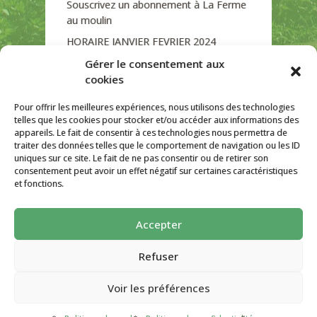
Souscrivez un abonnement à La Ferme
au moulin
HORAIRE JANVIER FEVRIER 2024
Soutien de La Province de Liège
Gérer le consentement aux
cookies
JOURNEE PORTES OUVERTES
DIMANCHE 3/09 DE 10H A 18H
Pour offrir les meilleures expériences, nous utilisons des technologies
telles que les cookies pour stocker et/ou accéder aux informations des
appareils. Le fait de consentir à ces technologies nous permettra de
traiter des données telles que le comportement de navigation ou les ID
uniques sur ce site. Le fait de ne pas consentir ou de retirer son
CATÉGORIES
consentement peut avoir un effet négatif sur certaines caractéristiques
et fonctions.
Non classé
Accepter
La ferme Au Moulin 2026 - Tous droits
réservés
Refuser
Site créé par
AutarTICa
Voir les préférences