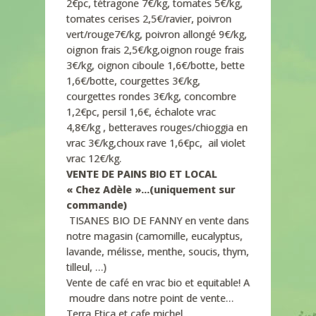
2€pc, tétragone 7€/kg, tomates 5€/kg,
tomates cerises 2,5€/ravier, poivron
vert/rouge7€/kg, poivron allongé 9€/kg,
oignon frais 2,5€/kg,oignon rouge frais
3€/kg, oignon ciboule 1,6€/botte, bette
1,6€/botte, courgettes 3€/kg,
courgettes rondes 3€/kg, concombre
1,2€pc, persil 1,6€, échalote vrac
4,8€/kg , betteraves rouges/chioggia en
vrac 3€/kg,choux rave 1,6€pc, ail violet
vrac 12€/kg.
VENTE DE PAINS BIO ET LOCAL
« Chez Adèle »…(uniquement sur
commande)
TISANES BIO DE FANNY en vente dans
notre magasin (camomille, eucalyptus,
lavande, mélisse, menthe, soucis, thym,
tilleul, …)
Vente de café en vrac bio et equitable! A
moudre dans notre point de vente…
Terra Etica et cafe michel