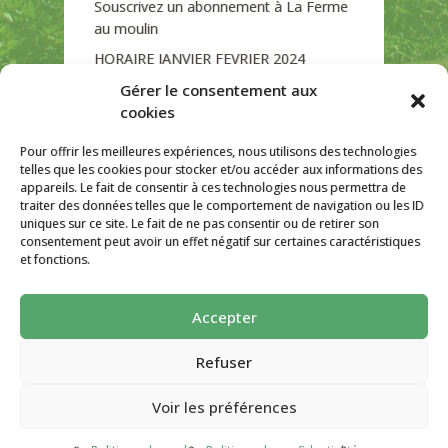
Souscrivez un abonnement à La Ferme
au moulin
HORAIRE JANVIER FEVRIER 2024
Soutien de La Province de Liège
Gérer le consentement aux
cookies
JOURNEE PORTES OUVERTES
DIMANCHE 3/09 DE 10H A 18H
Pour offrir les meilleures expériences, nous utilisons des technologies
telles que les cookies pour stocker et/ou accéder aux informations des
appareils. Le fait de consentir à ces technologies nous permettra de
traiter des données telles que le comportement de navigation ou les ID
uniques sur ce site. Le fait de ne pas consentir ou de retirer son
CATÉGORIES
consentement peut avoir un effet négatif sur certaines caractéristiques
et fonctions.
Non classé
Accepter
La ferme Au Moulin 2026 - Tous droits
réservés
Refuser
Site créé par
AutarTICa
Voir les préférences