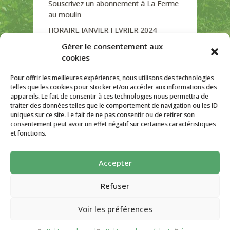
Souscrivez un abonnement à La Ferme
au moulin
HORAIRE JANVIER FEVRIER 2024
Soutien de La Province de Liège
Gérer le consentement aux
cookies
JOURNEE PORTES OUVERTES
DIMANCHE 3/09 DE 10H A 18H
Pour offrir les meilleures expériences, nous utilisons des technologies
telles que les cookies pour stocker et/ou accéder aux informations des
appareils. Le fait de consentir à ces technologies nous permettra de
traiter des données telles que le comportement de navigation ou les ID
uniques sur ce site. Le fait de ne pas consentir ou de retirer son
CATÉGORIES
consentement peut avoir un effet négatif sur certaines caractéristiques
et fonctions.
Non classé
Accepter
La ferme Au Moulin 2026 - Tous droits
réservés
Refuser
Site créé par
AutarTICa
Voir les préférences