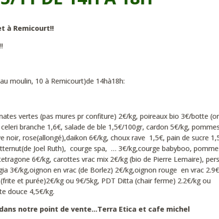
et à Remicourt!!
!
ue au moulin, 10 à Remicourt)de 14hà18h:
tes vertes (pas mures pr confiture) 2€/kg, poireaux bio 3€/botte (or
 celeri branche 1,6€, salade de ble 1,5€/100gr, cardon 5€/kg, pommes
e noir, rose(allongé),daikon 6€/kg, choux rave 1,5€, pain de sucre 1,
,butternut(de Joel Ruth), courge spa, … 3€/kg,courge babyboo, pomme
 tetragone 6€/kg, carottes vrac mix 2€/kg (bio de Pierre Lemaire), pers
ggia 3€/kg,oignon en vrac (de Borlez) 2€/kg,oignon rouge en vrac 2.9€
(frite et purée)2€/kg ou 9€/5kg, PDT Ditta (chair ferme) 2.2€/kg ou
ate douce 4,5€/kg.
dans notre point de vente…Terra Etica et cafe michel