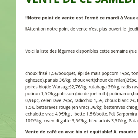
!!Notre point de vente est fermé ce mardi à Vaux 
!!Attention notre point de vente n’est plus ouvert le jeudi!
Voici la liste des légumes disponibles cette semaine (r
choux frisé 1,5€/bouquet, épi de mais popcorn 1€pc, toma
eghezee),panais 3€/kg, choux vert(choux de milan)2€pc,
poires bio(de Warsage)2,7€/kg, rutabaga 3€/kg, radis rav
potiron 1,5€/kg,patisson (bio de joel ruth) potimarron
0,9€pc, celeri rave 2€pc, radicchio 1,5€, choux blanc 2€,
1,5€, betteraves rouge (en vrac) 3€/kg, betteraves chio
echalotte vrac 4,9€/kg , bette 1,5€/botte,Pdt Sarpomira 
10€/5kg, cwen di gatte 3,5€/kg, bleu artois 3,5€/kg, Pat
Vente de café en vrac bio et equitable! A moudre 