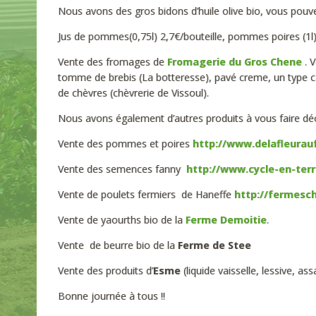
Nous avons des gros bidons d’huile olive bio, vous pouvez
Jus de pommes(0,75l) 2,7€/bouteille, pommes poires (1l) b
Vente des fromages de
Fromagerie du Gros Chene
. 
tomme de brebis (La botteresse), pavé creme, un type c
de chèvres (chèvrerie de Vissoul).
Nous avons également d’autres produits à vous faire décou
Vente des pommes et poires
http://www.delafleurauf
Vente des semences fanny
http://www.cycle-en-terr
Vente de poulets fermiers de Haneffe
http://fermesc
Vente de yaourths bio de la
Ferme Demoitie
.
Vente de beurre bio de la
Ferme de Stee
Vente des produits d’
Esme
(liquide vaisselle, lessive, a
Bonne journée à tous !!