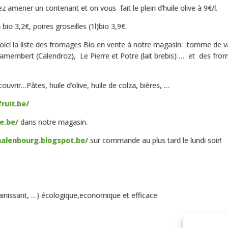
 amener un contenant et on vous fait le plein d’huile olive à 9€/l.
io 3,2€, poires groseilles (1l)bio 3,9€.
Voici la liste des fromages Bio en vente à notre magasin: tomme de v
amembert (Calendroz), Le Pierre et Potre (lait brebis) … et des fro
vrir…Pâtes, huile d’olive, huile de colza, bières, …
ruit.be/
e.be/
dans notre magasin.
halenbourg.blogspot.be/
sur commande au plus tard le lundi soir!
ssainissant, …) écologique,economique et efficace