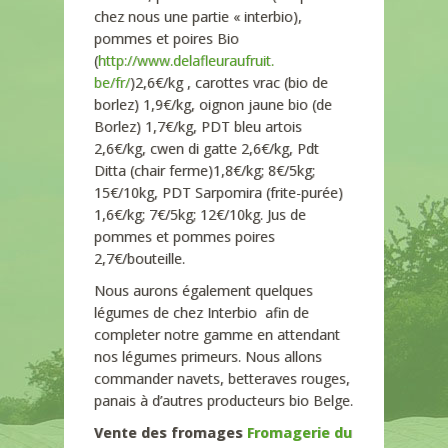
chez nous une partie « interbio),
pommes et poires Bio
(
http://www.delafleuraufruit.
be/fr/
)2,6€/kg , carottes vrac (bio de
borlez) 1,9€/kg, oignon jaune bio (de
Borlez) 1,7€/kg, PDT bleu artois
2,6€/kg, cwen di gatte 2,6€/kg, Pdt
Ditta (chair ferme)1,8€/kg; 8€/5kg;
15€/10kg, PDT Sarpomira (frite-purée)
1,6€/kg; 7€/5kg; 12€/10kg. Jus de
pommes et pommes poires
2,7€/bouteille.
Nous aurons également quelques
légumes de chez Interbio afin de
completer notre gamme en attendant
nos légumes primeurs. Nous allons
commander navets, betteraves rouges,
panais à d’autres producteurs bio Belge.
Vente des fromages
Fromagerie du