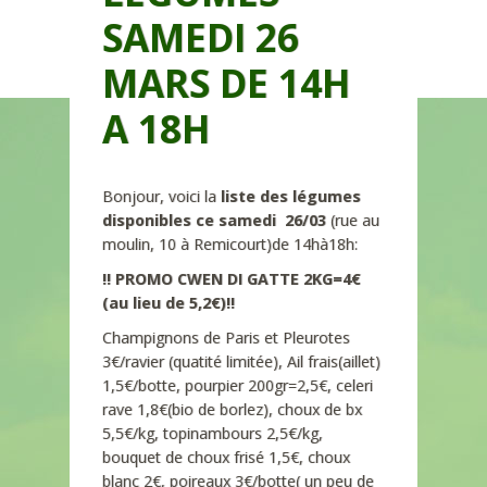
SAMEDI 26
MARS DE 14H
A 18H
Bonjour, voici la
liste des légumes
disponibles ce samedi 26/03
(rue au
moulin, 10 à Remicourt)de 14hà18h:
!! PROMO CWEN DI GATTE 2KG=4€
(au lieu de 5,2€)!!
Champignons de Paris et Pleurotes
3€/ravier (quatité limitée), Ail frais(aillet)
1,5€/botte, pourpier 200gr=2,5€, celeri
rave 1,8€(bio de borlez), choux de bx
5,5€/kg, topinambours 2,5€/kg,
bouquet de choux frisé 1,5€, choux
blanc 2€, poireaux 3€/botte( un peu de