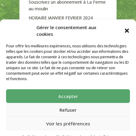
Souscrivez un abonnement à La Ferme
au moulin
HORAIRE JANVIER FEVRIER 2024
Soutien de La Province de Liège
Gérer le consentement aux
cookies
JOURNEE PORTES OUVERTES
DIMANCHE 3/09 DE 10H A 18H
Pour offrir les meilleures expériences, nous utilisons des technologies
telles que les cookies pour stocker et/ou accéder aux informations des
appareils. Le fait de consentir à ces technologies nous permettra de
traiter des données telles que le comportement de navigation ou les ID
uniques sur ce site. Le fait de ne pas consentir ou de retirer son
CATÉGORIES
consentement peut avoir un effet négatif sur certaines caractéristiques
et fonctions.
Non classé
Accepter
La ferme Au Moulin 2026 - Tous droits
réservés
Refuser
Site créé par
AutarTICa
Voir les préférences