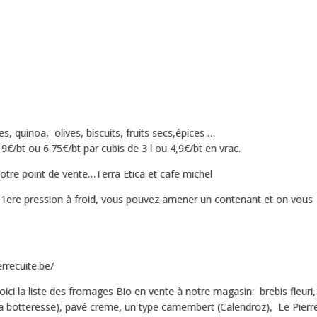
es, quinoa, olives, biscuits, fruits secs,épices …
i
9€/bt ou 6.75€/bt par cubis de 3 l ou 4,9€/bt en vrac.
otre point de vente…Terra Etica et cafe michel
e 1ere pression à froid, vous pouvez amener un contenant et on vous f
rrecuite.be/
oici la liste des fromages Bio en vente à notre magasin: brebis fleuri, 
a botteresse), pavé creme, un type camembert (Calendroz), Le Pierre