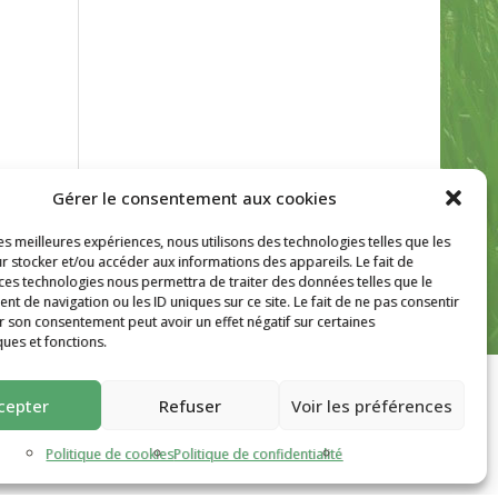
Gérer le consentement aux cookies
les meilleures expériences, nous utilisons des technologies telles que les
r stocker et/ou accéder aux informations des appareils. Le fait de
 ces technologies nous permettra de traiter des données telles que le
 de navigation ou les ID uniques sur ce site. Le fait de ne pas consentir
r son consentement peut avoir un effet négatif sur certaines
ques et fonctions.
cepter
Refuser
Voir les préférences
Politique de cookies
Politique de confidentialité
Site créé par
AutarTICa