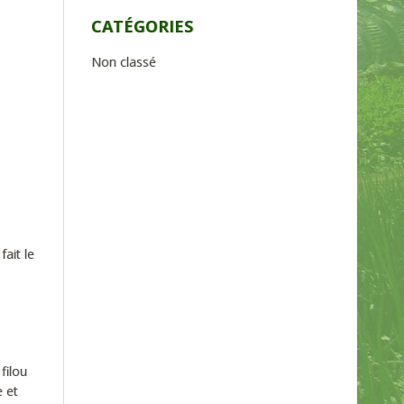
CATÉGORIES
Non classé
ait le
filou
 et