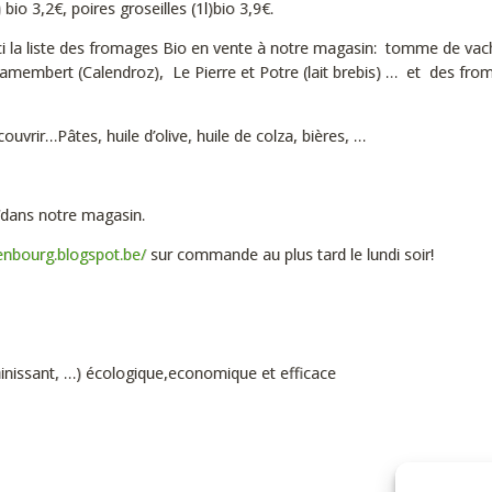
io 3,2€, poires groseilles (1l)bio 3,9€.
ci la liste des fromages Bio en vente à notre magasin: tomme de vac
amembert (Calendroz), Le Pierre et Potre (lait brebis) … et des fro
vrir…Pâtes, huile d’olive, huile de colza, bières, …
/dans notre magasin.
enbourg.blogspot.be/
sur commande au plus tard le lundi soir!
sainissant, …) écologique,economique et efficace