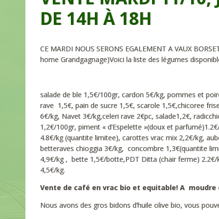
DE 14H À 18H
CE MARDI NOUS SERONS EGALEMENT A VAUX BORSET de 1
home Grandgagnage)Voici la liste des légumes disponibl
salade de ble 1,5€/100gr, cardon 5€/kg, pommes et poires
rave 1,5€, pain de sucre 1,5€, scarole 1,5€,chicoree fris
6€/kg, Navet 3€/kg,celeri rave 2€pc, salade1,2€, radicch
1,2€/100gr, piment « d’Espelette »(doux et parfumé)1.2
4.8€/kg (quantite limitee), carottes vrac mix 2,2€/kg, aub
betteraves chioggia 3€/kg, concombre 1,3€(quantite limi
4,9€/kg , bette 1,5€/botte,PDT Ditta (chair ferme) 2.2€/
4,5€/kg.
Vente de café en vrac bio et equitable! A moudre
Nous avons des gros bidons d’huile olive bio, vous pouvez