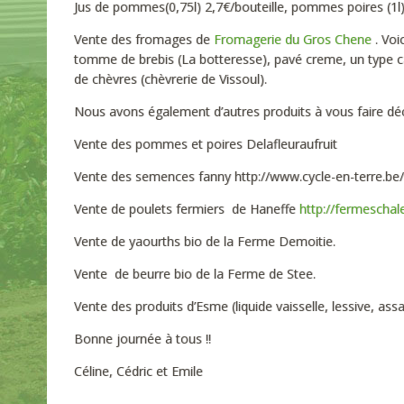
Jus de pommes(0,75l) 2,7€/bouteille, pommes poires (1l) b
Vente des fromages de
Fromagerie du Gros Chene
. Voi
tomme de brebis (La botteresse), pavé creme, un type c
de chèvres (chèvrerie de Vissoul).
Nous avons également d’autres produits à vous faire décou
Vente des pommes et poires Delafleuraufruit
Vente des semences fanny http://www.cycle-en-terre.be
Vente de poulets fermiers de Haneffe
http://fermeschal
Vente de yaourths bio de la Ferme Demoitie.
Vente de beurre bio de la Ferme de Stee.
Vente des produits d’Esme (liquide vaisselle, lessive, as
Bonne journée à tous !!
Céline, Cédric et Emile