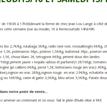
5h30 à 17h30(devant la ferme de chez Jean Lou Lange à côté d
es cette semaine (rue au moulin, 10 à Remicourt)de 14hà18h:
 bio 2,7€/kg, rutabaga 3€/kg, radis rave noir, rose(allongé) 6€/kg, 
ee 1,5€, potimarron 3€pc, potiron 1,5€/kg, butternut 3€pc, poivron ver
io 1,5€, choux blanc 2€, tetragone 6€/kg, piment doux des landes
€/100gr,piment jaune « tequila »(doux et parfumé)1.2€/100gr, tomates
ergine (pt calibre) 6€/kg, persil 1,5€, betteraves rouge (en vrac) 3€/kg,
tee),oignon en vrac 2€/kg,oignon rouge en vrac 2.9€/kg, echalotte v
kg ou 10€/5kg, cwen di gatte 3,5€/kg, bleu artois 3,5€/kg, Patate dou
 dans notre point de vente…
 amener un contenant et on vous fait le plein d’huile olive à 9€/l.