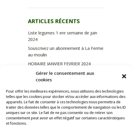
ARTICLES RÉCENTS
Liste legumes 1 ere semaine de juin
2024
Souscrivez un abonnement à La Ferme
au moulin
HORAIRE JANVIER FEVRIER 2024
Soutien de La Province de Liège
Gérer le consentement aux
cookies
JOURNEE PORTES OUVERTES
DIMANCHE 3/09 DE 10H A 18H
Pour offrir les meilleures expériences, nous utilisons des technologies
telles que les cookies pour stocker et/ou accéder aux informations des
appareils. Le fait de consentir à ces technologies nous permettra de
traiter des données telles que le comportement de navigation ou les ID
uniques sur ce site. Le fait de ne pas consentir ou de retirer son
CATÉGORIES
consentement peut avoir un effet négatif sur certaines caractéristiques
et fonctions.
Non classé