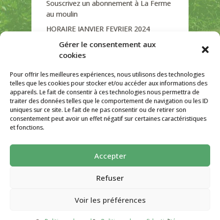
Souscrivez un abonnement à La Ferme
au moulin
HORAIRE JANVIER FEVRIER 2024
Soutien de La Province de Liège
Gérer le consentement aux
cookies
JOURNEE PORTES OUVERTES
DIMANCHE 3/09 DE 10H A 18H
Pour offrir les meilleures expériences, nous utilisons des technologies
telles que les cookies pour stocker et/ou accéder aux informations des
appareils. Le fait de consentir à ces technologies nous permettra de
traiter des données telles que le comportement de navigation ou les ID
uniques sur ce site. Le fait de ne pas consentir ou de retirer son
CATÉGORIES
consentement peut avoir un effet négatif sur certaines caractéristiques
et fonctions.
Non classé
Accepter
La ferme Au Moulin 2026 - Tous droits
réservés
Refuser
Site créé par
AutarTICa
Voir les préférences