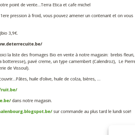
otre point de vente…Terra Etica et cafe michel
e 1ere pression à froid, vous pouvez amener un contenant et on vous f
)bio 3,9€.
ww.deterrecuite.be/
oici la liste des fromages Bio en vente à notre magasin: brebis fleuri, 
a botteresse), pavé creme, un type camembert (Calendroz), Le Pierre
rie de Vissoul).
vrir…Pâtes, huile d’olive, huile de colza, bières, …
ruit.be/
e.be/
dans notre magasin.
halenbourg.blogspot.be/
sur commande au plus tard le lundi soir!