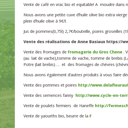
Vente de café en vrac bio et equitable! A moudre dans n
Nous avons une petite cuve d’huile olive bio extra vierg
plein d’huile olive à 9€/l.
Jus de pommes(0,75l) 2,7€/bouteille, poires groseilles (1l
Vente des réalisations de Anne Basiaux https://w
Vente des fromages de
Fromagerie du Gros Chene
. V
(au lait de vache),tomme de vache, tomme de brebis (L
Potre (lait brebis) … et des fromages de chèvres (chèvre
Nous avons également d’autres produits à vous faire décou
Vente des pommes et poires
http://www.delafleurauf
Vente des semences fanny
http://www.cycle-en-terr
Vente de poulets fermiers de Haneffe
http://fermesc
Vente de yaourths bio, beurre de la
F