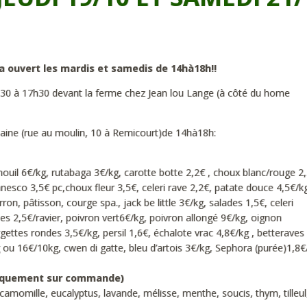
era ouvert les mardis et samedis de 14hà18h!!
30 à 17h30 devant la ferme chez Jean lou Lange (à côté du home
emaine (rue au moulin, 10 à Remicourt)de 14hà18h:
ouil 6€/kg, rutabaga 3€/kg, carotte botte 2,2€ , choux blanc/rouge 2,
nesco 3,5€ pc,choux fleur 3,5€, celeri rave 2,2€, patate douce 4,5€/k
on, pâtisson, courge spa., jack be little 3€/kg, salades 1,5€, celeri
 2,5€/ravier, poivron vert6€/kg, poivron allongé 9€/kg, oignon
ettes rondes 3,5€/kg, persil 1,6€, échalote vrac 4,8€/kg , betteraves
 ou 16€/10kg, cwen di gatte, bleu d’artois 3€/kg, Sephora (purée)1,8€
niquement sur commande)
mille, eucalyptus, lavande, mélisse, menthe, soucis, thym, tilleul