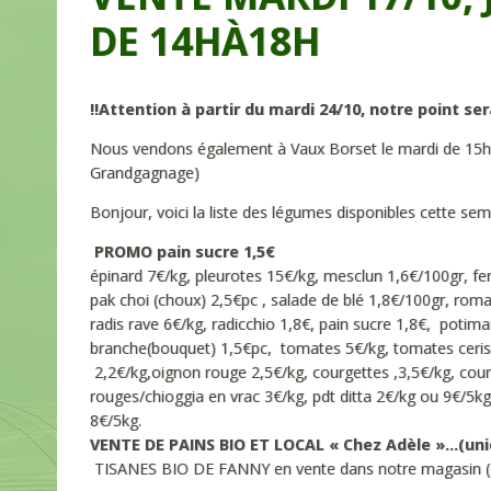
DE 14HÀ18H
!!Attention à partir du mardi 24/10, notre point s
Nous vendons également à Vaux Borset le mardi de 15h
Grandgagnage)
Bonjour, voici la liste des légumes disponibles cette s
PROMO pain sucre 1,5€
épinard 7€/kg, pleurotes 15€/kg, mesclun 1,6€/100gr, fen
pak choi (choux) 2,5€pc , salade de blé 1,8€/100gr, roma
radis rave 6€/kg, radicchio 1,8€, pain sucre 1,8€, potimarr
branche(bouquet) 1,5€pc, tomates 5€/kg, tomates cerises
2,2€/kg,oignon rouge 2,5€/kg, courgettes ,3,5€/kg, courg
rouges/chioggia en vrac 3€/kg, pdt ditta 2€/kg ou 9€/5kg
8€/5kg.
VENTE DE PAINS BIO ET LOCAL « Chez Adèle »…(u
TISANES BIO DE FANNY en vente dans notre magasin (camo