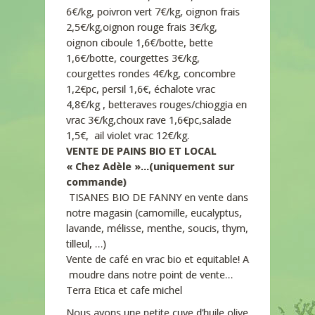
6€/kg, poivron vert 7€/kg, oignon frais
2,5€/kg,oignon rouge frais 3€/kg,
oignon ciboule 1,6€/botte, bette
1,6€/botte, courgettes 3€/kg,
courgettes rondes 4€/kg, concombre
1,2€pc, persil 1,6€, échalote vrac
4,8€/kg , betteraves rouges/chioggia en
vrac 3€/kg,choux rave 1,6€pc,salade
1,5€, ail violet vrac 12€/kg.
VENTE DE PAINS BIO ET LOCAL
« Chez Adèle »…(uniquement sur
commande)
TISANES BIO DE FANNY en vente dans
notre magasin (camomille, eucalyptus,
lavande, mélisse, menthe, soucis, thym,
tilleul, …)
Vente de café en vrac bio et equitable! A
moudre dans notre point de vente…
Terra Etica et cafe michel
Nous avons une petite cuve d’huile olive