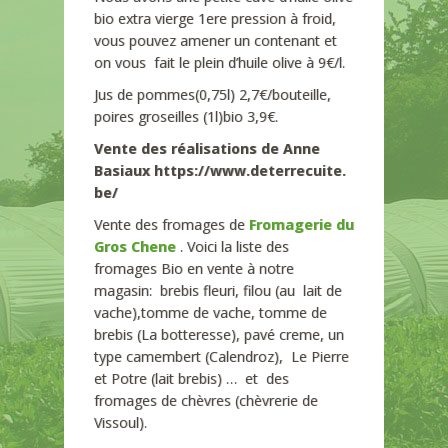
bio extra vierge 1ere pression à froid,
vous pouvez amener un contenant et
on vous fait le plein d’huile olive à 9€/l.
Jus de pommes(0,75l) 2,7€/bouteille,
poires groseilles (1l)bio 3,9€.
Vente des réalisations de Anne
Basiaux https://www.deterrecuite.
be/
Vente des fromages de
Fromagerie du
Gros Chene
. Voici la liste des
fromages Bio en vente à notre
magasin: brebis fleuri, filou (au lait de
vache),tomme de vache, tomme de
brebis (La botteresse), pavé creme, un
type camembert (Calendroz), Le Pierre
et Potre (lait brebis) … et des
fromages de chèvres (chèvrerie de
Vissoul).