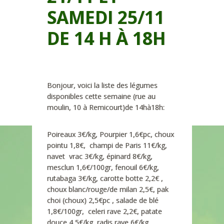
SAMEDI 25/11
DE 14 H À 18H
Bonjour, voici la liste des légumes
disponibles cette semaine (rue au
moulin, 10 à Remicourt)de 14hà18h:
Poireaux 3€/kg, Pourpier 1,6€pc, choux
pointu 1,8€, champi de Paris 11€/kg,
navet vrac 3€/kg, épinard 8€/kg,
mesclun 1,6€/100gr, fenouil 6€/kg,
rutabaga 3€/kg, carotte botte 2,2€ ,
choux blanc/rouge/de milan 2,5€, pak
choi (choux) 2,5€pc , salade de blé
1,8€/100gr, celeri rave 2,2€, patate
douce 4,5€/kg, radis rave 6€/kg,