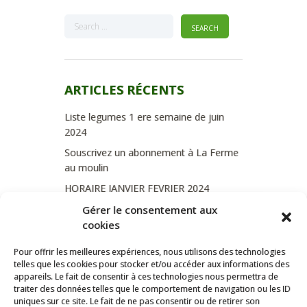
ARTICLES RÉCENTS
Liste legumes 1 ere semaine de juin
2024
Souscrivez un abonnement à La Ferme
au moulin
HORAIRE JANVIER FEVRIER 2024
Soutien de La Province de Liège
Gérer le consentement aux
cookies
JOURNEE PORTES OUVERTES
DIMANCHE 3/09 DE 10H A 18H
Pour offrir les meilleures expériences, nous utilisons des technologies
telles que les cookies pour stocker et/ou accéder aux informations des
appareils. Le fait de consentir à ces technologies nous permettra de
traiter des données telles que le comportement de navigation ou les ID
uniques sur ce site. Le fait de ne pas consentir ou de retirer son
CATÉGORIES