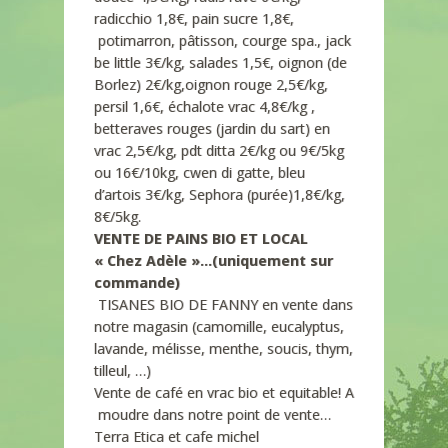
radicchio 1,8€, pain sucre 1,8€,
potimarron, pâtisson, courge spa., jack
be little 3€/kg, salades 1,5€, oignon (de
Borlez) 2€/kg,oignon rouge 2,5€/kg,
persil 1,6€, échalote vrac 4,8€/kg ,
betteraves rouges (jardin du sart) en
vrac 2,5€/kg, pdt ditta 2€/kg ou 9€/5kg
ou 16€/10kg, cwen di gatte, bleu
d’artois 3€/kg, Sephora (purée)1,8€/kg,
8€/5kg.
VENTE DE PAINS BIO ET LOCAL
« Chez Adèle »…(uniquement sur
commande)
TISANES BIO DE FANNY en vente dans
notre magasin (camomille, eucalyptus,
lavande, mélisse, menthe, soucis, thym,
tilleul, …)
Vente de café en vrac bio et equitable! A
moudre dans notre point de vente…
Terra Etica et cafe michel