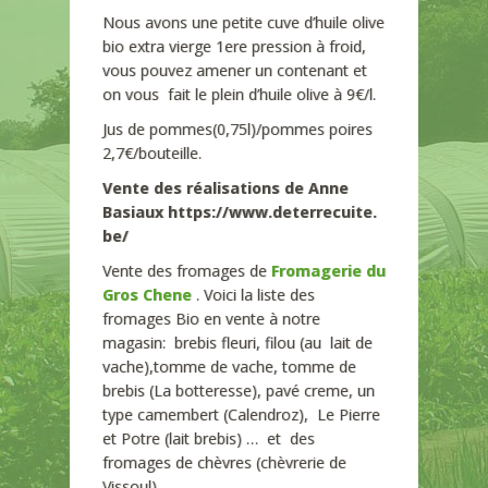
Nous avons une petite cuve d’huile olive
bio extra vierge 1ere pression à froid,
vous pouvez amener un contenant et
on vous fait le plein d’huile olive à 9€/l.
Jus de pommes(0,75l)/pommes poires
2,7€/bouteille.
Vente des réalisations de Anne
Basiaux https://www.deterrecuite.
be/
Vente des fromages de
Fromagerie du
Gros Chene
. Voici la liste des
fromages Bio en vente à notre
magasin: brebis fleuri, filou (au lait de
vache),tomme de vache, tomme de
brebis (La botteresse), pavé creme, un
type camembert (Calendroz), Le Pierre
et Potre (lait brebis) … et des
fromages de chèvres (chèvrerie de
Vissoul).