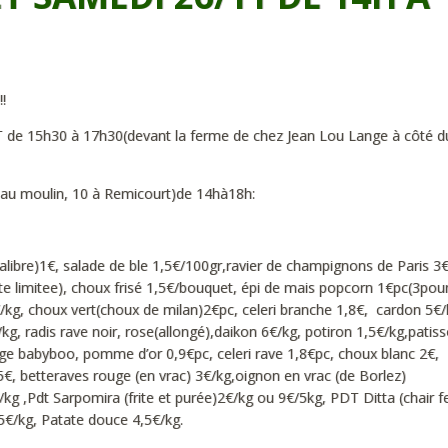
!
5h30 à 17h30(devant la ferme de chez Jean Lou Lange à côté d
ue au moulin, 10 à Remicourt)de 14hà18h:
calibre)1€, salade de ble 1,5€/100gr,ravier de champignons de Paris 3
ite limitee), choux frisé 1,5€/bouquet, épi de mais popcorn 1€pc(3pou
€/kg, choux vert(choux de milan)2€pc, celeri branche 1,8€, cardon 5€/
, radis rave noir, rose(allongé),daikon 6€/kg, potiron 1,5€/kg,patis
ge babyboo, pomme d’or 0,9€pc, celeri rave 1,8€pc, choux blanc 2€,
,5€, betteraves rouge (en vrac) 3€/kg,oignon en vrac (de Borlez)
kg ,Pdt Sarpomira (frite et purée)2€/kg ou 9€/5kg, PDT Ditta (chair 
,5€/kg, Patate douce 4,5€/kg.