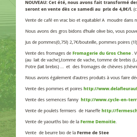
NOUVEAU: Cet été, nous avons fait transformé de
seront en vente dès ce samedi au prix de 4,8€/l.
(c
Vente de café en vrac bio et equitable! A moudre dans n
Nous avons des gros bidons d’huile olive bio, vous pouvez
Jus de pommes(0,75l) 2,7€/bouteille, pommes poires (1l) b
Vente des fromages de
Fromagerie du Gros Chene
. V
(au lait de vache),tomme de vache, tomme de brebis (L
Potre (lait brebis) … et des fromages de chèvres (chèvre
Nous avons également d’autres produits à vous faire décou
Vente des pommes et poires
http://www.delafleurauf
Vente des semences fanny
http://www.cycle-en-terr
Vente de poulets fermiers de Haneffe
http://fermesc
Vente de yaourths bio de la
Ferme Demoitie
.
Vente de beurre bio de la
Ferme de Stee