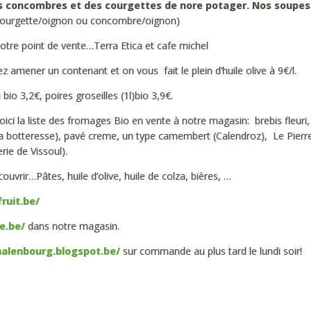
s concombres et des courgettes de nore potager. Nos soupes
ourgette/oignon ou concombre/oignon)
otre point de vente…Terra Etica et cafe michel
 amener un contenant et on vous fait le plein d’huile olive à 9€/l.
io 3,2€, poires groseilles (1l)bio 3,9€.
oici la liste des fromages Bio en vente à notre magasin: brebis fleuri, 
a botteresse), pavé creme, un type camembert (Calendroz), Le Pierre
rie de Vissoul).
vrir…Pâtes, huile d’olive, huile de colza, bières, …
ruit.be/
e.be/
dans notre magasin.
halenbourg.blogspot.be/
sur commande au plus tard le lundi soir!