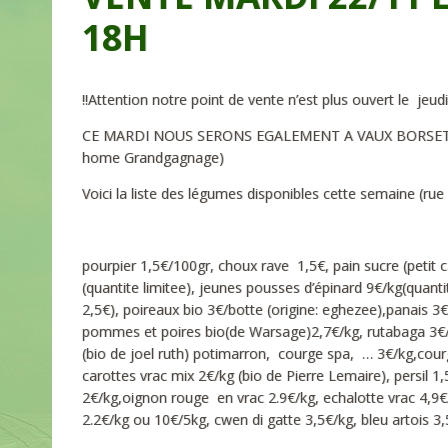
18H
!!Attention notre point de vente n’est plus ouvert le jeudi!
CE MARDI NOUS SERONS EGALEMENT A VAUX BORSET de 1
home Grandgagnage)
Voici la liste des légumes disponibles cette semaine (r
pourpier 1,5€/100gr, choux rave 1,5€, pain sucre (petit 
(quantite limitee), jeunes pousses d’épinard 9€/kg(quant
2,5€), poireaux bio 3€/botte (origine: eghezee),panais 3
pommes et poires bio(de Warsage)2,7€/kg, rutabaga 3€/kg
(bio de joel ruth) potimarron, courge spa, … 3€/kg,cour
carottes vrac mix 2€/kg (bio de Pierre Lemaire), persil 1
2€/kg,oignon rouge en vrac 2.9€/kg, echalotte vrac 4,9€/
2.2€/kg ou 10€/5kg, cwen di gatte 3,5€/kg, bleu artois 3