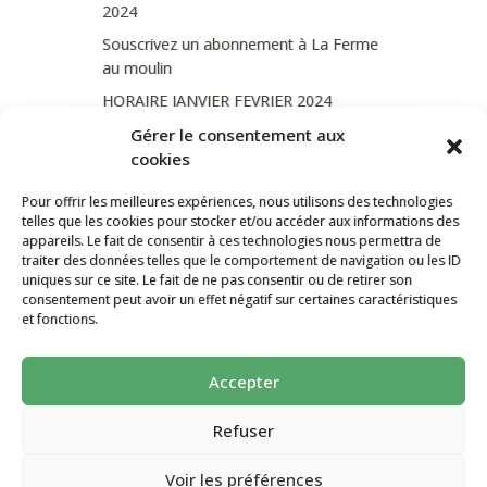
2024
Souscrivez un abonnement à La Ferme
au moulin
HORAIRE JANVIER FEVRIER 2024
Soutien de La Province de Liège
Gérer le consentement aux
cookies
JOURNEE PORTES OUVERTES
DIMANCHE 3/09 DE 10H A 18H
Pour offrir les meilleures expériences, nous utilisons des technologies
telles que les cookies pour stocker et/ou accéder aux informations des
appareils. Le fait de consentir à ces technologies nous permettra de
traiter des données telles que le comportement de navigation ou les ID
uniques sur ce site. Le fait de ne pas consentir ou de retirer son
CATÉGORIES
consentement peut avoir un effet négatif sur certaines caractéristiques
et fonctions.
Non classé
Accepter
La ferme Au Moulin 2026 - Tous droits
réservés
Refuser
Site créé par
AutarTICa
Voir les préférences