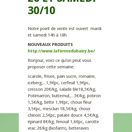
30/10
Notre point de vente est ouvert mardi
et samedi 14h à 18h
NOUVEAUX PRODUITS
http://www.lafermedubairy.be/
Bonjour, voici ce qu’on peut vous
proposer cette semaine:
scarole, frisee, pain sucre, romaine,
iceberg,…1,9€pc, cerfeuil 1,9€pc,
cresson 20€/kg, salade ble18,5€/kg,
Potimarron, butternut,…3€/kg, potiron
1,5€/kg, bette 1,9€pc, choux fleur
3,5€pc, mesclun 18,5€/kg, choux
chinois 2,5€pc, patate douce 4,5€/kg,
épinard 8€/kg, fenouil 1,6€pc, carotte
vrac 2€/kg (biofarm), betteraves