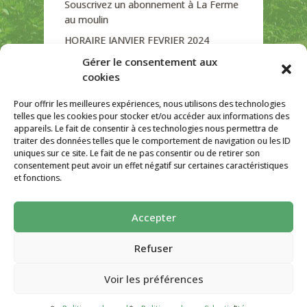
Souscrivez un abonnement à La Ferme
au moulin
HORAIRE JANVIER FEVRIER 2024
Soutien de La Province de Liège
Gérer le consentement aux
cookies
JOURNEE PORTES OUVERTES
DIMANCHE 3/09 DE 10H A 18H
Pour offrir les meilleures expériences, nous utilisons des technologies
telles que les cookies pour stocker et/ou accéder aux informations des
appareils. Le fait de consentir à ces technologies nous permettra de
traiter des données telles que le comportement de navigation ou les ID
uniques sur ce site. Le fait de ne pas consentir ou de retirer son
CATÉGORIES
consentement peut avoir un effet négatif sur certaines caractéristiques
et fonctions.
Non classé
Accepter
La ferme Au Moulin 2026 - Tous droits
réservés
Refuser
Site créé par
AutarTICa
Voir les préférences