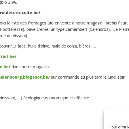
)bio 3,9€.
ww.deterrecuite.be/
oici la liste des fromages Bio en vente à notre magasin: brebis fleuri, 
a botteresse), pavé creme, un type camembert (Calendroz), Le Pierre
rie de Vissoul).
vrir…Pâtes, huile d’olive, huile de colza, bières, …
ruit.be/
e.be/
dans notre magasin.
halenbourg.blogspot.be/
sur commande au plus tard le lundi soir!
ssainissant, …) écologique,economique et efficace
Pour offrir 