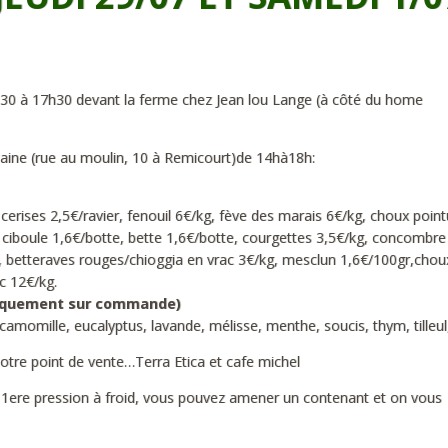
30 à 17h30 devant la ferme chez Jean lou Lange (à côté du home
emaine (rue au moulin, 10 à Remicourt)de 14hà18h:
erises 2,5€/ravier, fenouil 6€/kg, fève des marais 6€/kg, choux point
n ciboule 1,6€/botte, bette 1,6€/botte, courgettes 3,5€/kg, concombre
g , betteraves rouges/chioggia en vrac 3€/kg, mesclun 1,6€/100gr,chou
ac 12€/kg.
niquement sur commande)
mille, eucalyptus, lavande, mélisse, menthe, soucis, thym, tilleul
otre point de vente…Terra Etica et cafe michel
e 1ere pression à froid, vous pouvez amener un contenant et on vous f