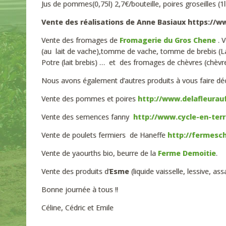
Jus de pommes(0,75l) 2,7€/bouteille, poires groseilles (1l
Vente des réalisations de Anne Basiaux https://w
Vente des fromages de
Fromagerie du Gros Chene
. V
(au lait de vache),tomme de vache, tomme de brebis (L
Potre (lait brebis) … et des fromages de chèvres (chèvre
Nous avons également d’autres produits à vous faire décou
Vente des pommes et poires
http://www.delafleurauf
Vente des semences fanny
http://www.cycle-en-terr
Vente de poulets fermiers de Haneffe
http://fermesc
Vente de yaourths bio, beurre de la
Ferme Demoitie
.
Vente des produits d’
Esme
(liquide vaisselle, lessive, a
Bonne journée à tous !!
Céline, Cédric et Emile