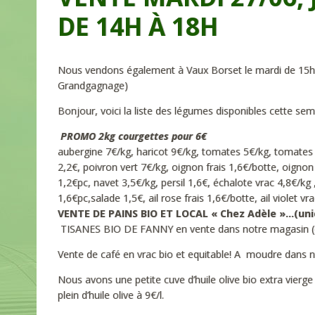
DE 14H À 18H
Nous vendons également à Vaux Borset le mardi de 15h
Grandgagnage)
Bonjour, voici la liste des légumes disponibles cette s
PROMO 2kg courgettes pour 6€
aubergine 7€/kg, haricot 9€/kg, tomates 5€/kg, tomates c
2,2€, poivron vert 7€/kg, oignon frais 1,6€/botte, oigno
1,2€pc, navet 3,5€/kg, persil 1,6€, échalote vrac 4,8€/k
1,6€pc,salade 1,5€, ail rose frais 1,6€/botte, ail violet vr
VENTE DE PAINS BIO ET LOCAL « Chez Adèle »…(u
TISANES BIO DE FANNY en vente dans notre magasin (camo
Vente de café en vrac bio et equitable! A moudre dans n
Nous avons une petite cuve d’huile olive bio extra vierg
plein d’huile olive à 9€/l.