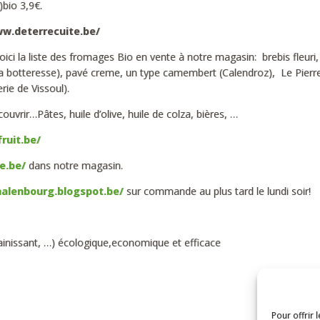
)bio 3,9€.
ww.deterrecuite.be/
oici la liste des fromages Bio en vente à notre magasin: brebis fleuri, 
a botteresse), pavé creme, un type camembert (Calendroz), Le Pierre
rie de Vissoul).
vrir…Pâtes, huile d’olive, huile de colza, bières, …
ruit.be/
e.be/
dans notre magasin.
halenbourg.blogspot.be/
sur commande au plus tard le lundi soir!
ssainissant, …) écologique,economique et efficace
Pour offrir 