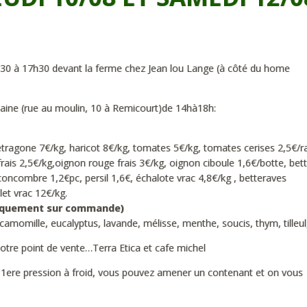
30 à 17h30 devant la ferme chez Jean lou Lange (à côté du home
emaine (rue au moulin, 10 à Remicourt)de 14hà18h:
etragone 7€/kg, haricot 8€/kg, tomates 5€/kg, tomates cerises 2,5€/ra
rais 2,5€/kg,oignon rouge frais 3€/kg, oignon ciboule 1,6€/botte, bet
oncombre 1,2€pc, persil 1,6€, échalote vrac 4,8€/kg , betteraves
let vrac 12€/kg.
niquement sur commande)
mille, eucalyptus, lavande, mélisse, menthe, soucis, thym, tilleul
otre point de vente…Terra Etica et cafe michel
e 1ere pression à froid, vous pouvez amener un contenant et on vous f