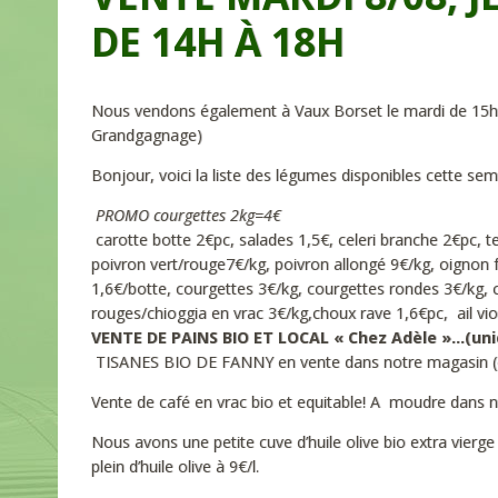
DE 14H À 18H
Nous vendons également à Vaux Borset le mardi de 15h
Grandgagnage)
Bonjour, voici la liste des légumes disponibles cette s
PROMO courgettes 2kg=4€
carotte botte 2€pc, salades 1,5€, celeri branche 2€pc, t
poivron vert/rouge7€/kg, poivron allongé 9€/kg, oignon f
1,6€/botte, courgettes 3€/kg, courgettes rondes 3€/kg, c
rouges/chioggia en vrac 3€/kg,choux rave 1,6€pc, ail vio
VENTE DE PAINS BIO ET LOCAL « Chez Adèle »…(u
TISANES BIO DE FANNY en vente dans notre magasin (camo
Vente de café en vrac bio et equitable! A moudre dans n
Nous avons une petite cuve d’huile olive bio extra vierg
plein d’huile olive à 9€/l.