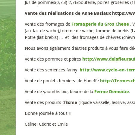
Jus de pommes(0,75l) 2,7€/bouteille, poires groseilles (1l
Vente des réalisations de Anne Basiaux https://w
Vente des fromages de
Fromagerie du Gros Chene
. V
(au lait de vache),tomme de vache, tomme de brebis (L
Potre (lait brebis) … et des fromages de chèvres (chèvre
Nous avons également d’autres produits à vous faire décou
Vente des pommes et poires
http://www.delafleurauf
Vente des semences fanny
http://www.cycle-en-terr
Vente de poulets fermiers de Haneffe
http://fermesc
Vente de yaourths bio, beurre de la
Ferme Demoitie
.
Vente des produits d’
Esme
(liquide vaisselle, lessive, a
Bonne journée à tous !!
Céline, Cédric et Emile