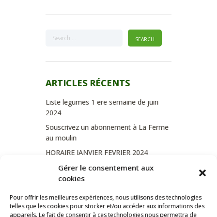
ARTICLES RÉCENTS
Liste legumes 1 ere semaine de juin
2024
Souscrivez un abonnement à La Ferme
au moulin
HORAIRE JANVIER FEVRIER 2024
Soutien de La Province de Liège
Gérer le consentement aux
cookies
JOURNEE PORTES OUVERTES
DIMANCHE 3/09 DE 10H A 18H
Pour offrir les meilleures expériences, nous utilisons des technologies
telles que les cookies pour stocker et/ou accéder aux informations des
appareils. Le fait de consentir à ces technologies nous permettra de