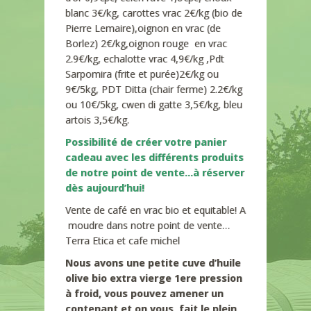
blanc 3€/kg, carottes vrac 2€/kg (bio de
Pierre Lemaire),oignon en vrac (de
Borlez) 2€/kg,oignon rouge en vrac
2.9€/kg, echalotte vrac 4,9€/kg ,Pdt
Sarpomira (frite et purée)2€/kg ou
9€/5kg, PDT Ditta (chair ferme) 2.2€/kg
ou 10€/5kg, cwen di gatte 3,5€/kg, bleu
artois 3,5€/kg.
Possibilité de créer votre panier
cadeau avec les différents produits
de notre point de vente…à réserver
dès aujourd’hui!
Vente de café en vrac bio et equitable! A
moudre dans notre point de vente…
Terra Etica et cafe michel
Nous avons une petite cuve d’huile
olive bio extra vierge 1ere pression
à froid, vous pouvez amener un
contenant et on vous fait le plein