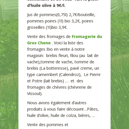
d’huile olive à 9€/l.
Jus de pommes(0,75l) 2,7€/bouteille,
pommes poires (1l) bio 3,2€, poires
groseilles (1l)bio 3,9€.
Vente des fromages de
Fromagerie du
Gros Chene
. Voici la liste des
fromages Bio en vente à notre
magasin: brebis fleuri, filou (au lait de
vache),tomme de vache, tomme de
brebis (La botteresse), pavé creme, un
type camembert (Calendroz), Le Pierre
et Potre (lait brebis) … et des
fromages de chèvres (chèvrerie de
Vissoul).
Nous avons également d’autres
produits à vous faire découvrir…Pâtes,
huile d’olive, huile de colza, bières, …
Vente des pommes et