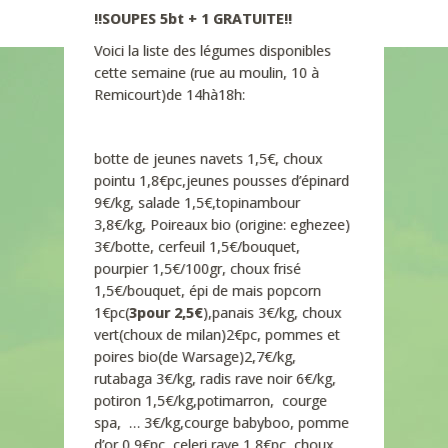
!!SOUPES 5bt + 1 GRATUITE!!
Voici la liste des légumes disponibles
cette semaine (rue au moulin, 10 à
Remicourt)de 14hà18h:
botte de jeunes navets 1,5€, choux
pointu 1,8€pc,jeunes pousses d’épinard
9€/kg, salade 1,5€,topinambour
3,8€/kg, Poireaux bio (origine: eghezee)
3€/botte, cerfeuil 1,5€/bouquet,
pourpier 1,5€/100gr, choux frisé
1,5€/bouquet, épi de mais popcorn
1€pc(
3pour 2,5€
),panais 3€/kg, choux
vert(choux de milan)2€pc, pommes et
poires bio(de Warsage)2,7€/kg,
rutabaga 3€/kg, radis rave noir 6€/kg,
potiron 1,5€/kg,potimarron, courge
spa, … 3€/kg,courge babyboo, pomme
d’or 0,9€pc, celeri rave 1,8€pc, choux