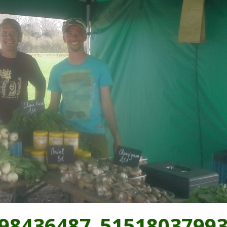
98436487_5151803799