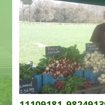
11109181_9824913