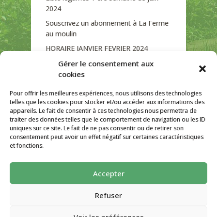
2024
Souscrivez un abonnement à La Ferme
au moulin
HORAIRE JANVIER FEVRIER 2024
Soutien de La Province de Liège
Gérer le consentement aux
cookies
JOURNEE PORTES OUVERTES
DIMANCHE 3/09 DE 10H A 18H
Pour offrir les meilleures expériences, nous utilisons des technologies
telles que les cookies pour stocker et/ou accéder aux informations des
appareils. Le fait de consentir à ces technologies nous permettra de
traiter des données telles que le comportement de navigation ou les ID
uniques sur ce site. Le fait de ne pas consentir ou de retirer son
CATÉGORIES
consentement peut avoir un effet négatif sur certaines caractéristiques
et fonctions.
Non classé
Accepter
La ferme Au Moulin 2026 - Tous droits
réservés
Refuser
Site créé par
AutarTICa
Voir les préférences