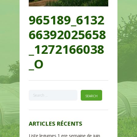
965189_6132
66392025658
_1272166038
_O
ARTICLES RÉCENTS
Liste legumes 1 ere semaine de juin