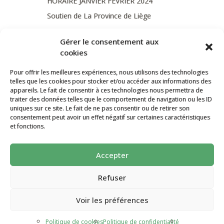
HORAIRE JANVIER FEVRIER 2024
Soutien de La Province de Liège
JOURNEE PORTES OUVERTES
Gérer le consentement aux
DIMANCHE 3/09 DE 10H A 18H
cookies
Pour offrir les meilleures expériences, nous utilisons des technologies
telles que les cookies pour stocker et/ou accéder aux informations des
CATÉGORIES
appareils. Le fait de consentir à ces technologies nous permettra de
traiter des données telles que le comportement de navigation ou les ID
Non classé
uniques sur ce site. Le fait de ne pas consentir ou de retirer son
consentement peut avoir un effet négatif sur certaines caractéristiques
et fonctions.
La ferme Au Moulin 2026 - Tous droits
réservés
Accepter
Site créé par
AutarTICa
Refuser
Voir les préférences
Politique de cookies
Politique de confidentialité