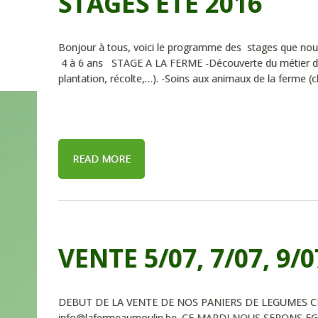
STAGES ÉTÉ 2016
Bonjour à tous, voici le programme des stages que nou
4 à 6 ans STAGE A LA FERME -Découverte du métier de m
plantation, récolte,…). -Soins aux animaux de la ferme (
READ MORE
VENTE 5/07, 7/07, 9/0
DEBUT DE LA VENTE DE NOS PANIERS DE LEGUMES CE
info@lafermeaumoulin.be. CE MARDI NOUS SERONS EG