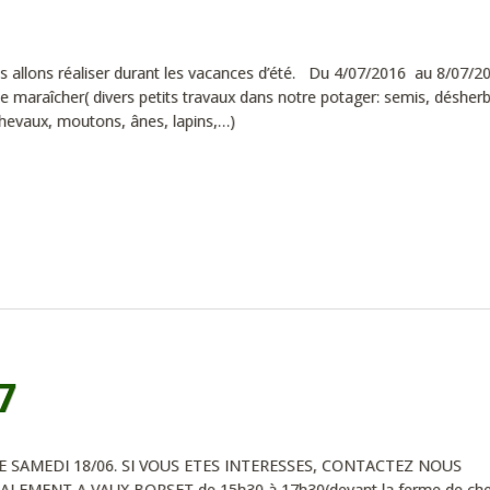
s allons réaliser durant les vacances d’été. Du 4/07/2016 au 8/07
araîcher( divers petits travaux dans notre potager: semis, désher
chevaux, moutons, ânes, lapins,…)
7
 SAMEDI 18/06. SI VOUS ETES INTERESSES, CONTACTEZ NOUS
ALEMENT A VAUX BORSET de 15h30 à 17h30(devant la ferme de ch