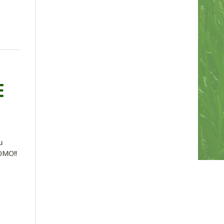
E
u
OMO!!