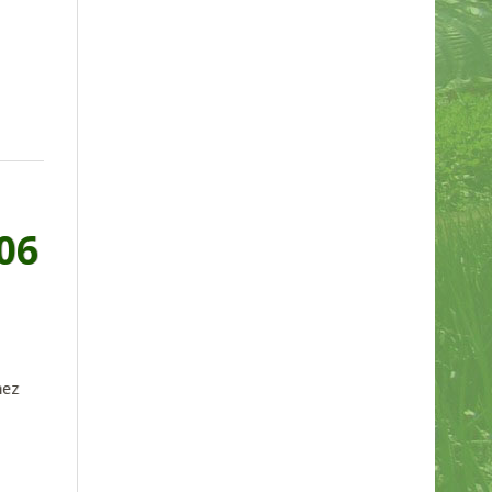
06
hez