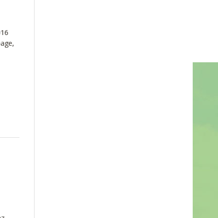
/2016
bage,
ez