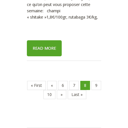
ce qu’on peut vous proposer cette
semaine: champi
« shitake »1,8€/100gr, rutabaga 3€/kg,
READ MORE
« First
«
6
7
8
9
10
»
Last »