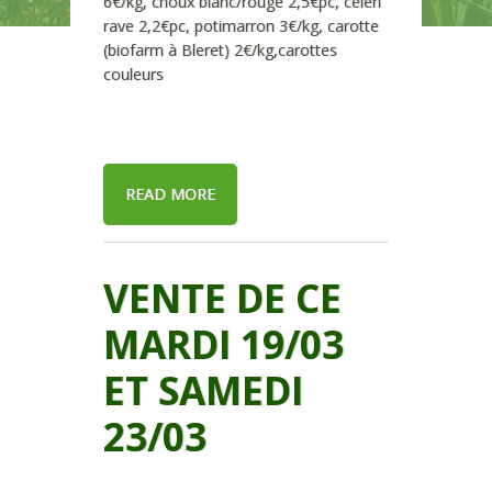
6€/kg, choux blanc/rouge 2,5€pc, celeri
rave 2,2€pc, potimarron 3€/kg, carotte
(biofarm à Bleret) 2€/kg,carottes
couleurs
READ MORE
VENTE DE CE
MARDI 19/03
ET SAMEDI
23/03