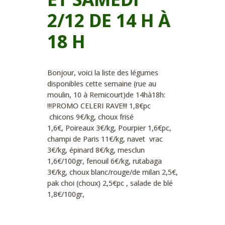
2/12 DE 14 H À
18 H
Bonjour, voici la liste des légumes
disponibles cette semaine (rue au
moulin, 10 à Remicourt)de 14hà18h:
!!!PROMO CELERI RAVE!!! 1,8€pc
chicons 9€/kg, choux frisé
1,6€, Poireaux 3€/kg, Pourpier 1,6€pc,
champi de Paris 11€/kg, navet vrac
3€/kg, épinard 8€/kg, mesclun
1,6€/100gr, fenouil 6€/kg, rutabaga
3€/kg, choux blanc/rouge/de milan 2,5€,
pak choi (choux) 2,5€pc , salade de blé
1,8€/100gr,