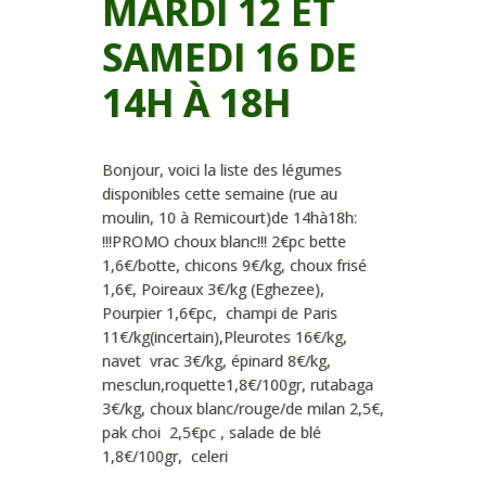
MARDI 12 ET
SAMEDI 16 DE
14H À 18H
Bonjour, voici la liste des légumes
disponibles cette semaine (rue au
moulin, 10 à Remicourt)de 14hà18h:
!!!PROMO choux blanc!!! 2€pc bette
1,6€/botte, chicons 9€/kg, choux frisé
1,6€, Poireaux 3€/kg (Eghezee),
Pourpier 1,6€pc, champi de Paris
11€/kg(incertain),Pleurotes 16€/kg,
navet vrac 3€/kg, épinard 8€/kg,
mesclun,roquette1,8€/100gr, rutabaga
3€/kg, choux blanc/rouge/de milan 2,5€,
pak choi 2,5€pc , salade de blé
1,8€/100gr, celeri