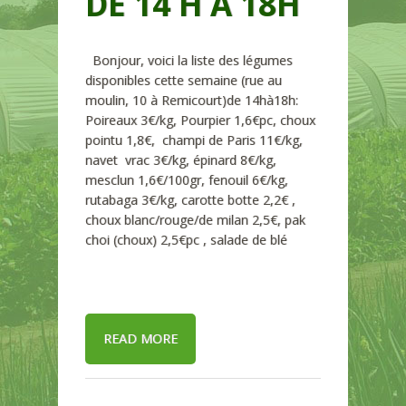
DE 14 H À 18H
Bonjour, voici la liste des légumes
disponibles cette semaine (rue au
moulin, 10 à Remicourt)de 14hà18h:
Poireaux 3€/kg, Pourpier 1,6€pc, choux
pointu 1,8€, champi de Paris 11€/kg,
navet vrac 3€/kg, épinard 8€/kg,
mesclun 1,6€/100gr, fenouil 6€/kg,
rutabaga 3€/kg, carotte botte 2,2€ ,
choux blanc/rouge/de milan 2,5€, pak
choi (choux) 2,5€pc , salade de blé
READ MORE