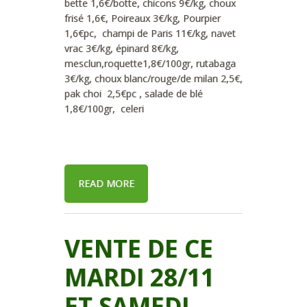
bette 1,6€/botte, chicons 9€/kg, choux
frisé 1,6€, Poireaux 3€/kg, Pourpier
1,6€pc, champi de Paris 11€/kg, navet
vrac 3€/kg, épinard 8€/kg,
mesclun,roquette1,8€/100gr, rutabaga
3€/kg, choux blanc/rouge/de milan 2,5€,
pak choi 2,5€pc , salade de blé
1,8€/100gr, celeri
READ MORE
VENTE DE CE
MARDI 28/11
ET SAMEDI