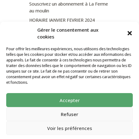
Souscrivez un abonnement à La Ferme
au moulin
HORAIRE JANVIER FEVRIER 2024
Soutien de La Province de Liège
Gérer le consentement aux
cookies
JOURNEE PORTES OUVERTES
DIMANCHE 3/09 DE 10H A 18H
Pour offrir les meilleures expériences, nous utilisons des technologies
telles que les cookies pour stocker et/ou accéder aux informations des
appareils. Le fait de consentir à ces technologies nous permettra de
traiter des données telles que le comportement de navigation ou les ID
uniques sur ce site. Le fait de ne pas consentir ou de retirer son
CATÉGORIES
consentement peut avoir un effet négatif sur certaines caractéristiques
et fonctions.
Non classé
Accepter
La ferme Au Moulin 2026 - Tous droits
réservés
Refuser
Site créé par
AutarTICa
Voir les préférences